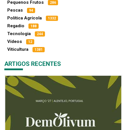
Pequenos Frutos
286
Pescas
94
Política Agrícola
1332
Regadio
188
Tecnologia
244
Vídeos
12
Viticultura
1381
ARTIGOS RECENTES