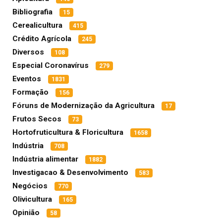
Bibliografia
15
Cerealicultura
415
Crédito Agrícola
245
Diversos
108
Especial Coronavírus
279
Eventos
1831
Formação
156
Fóruns de Modernização da Agricultura
17
Frutos Secos
73
Hortofruticultura & Floricultura
1658
Indústria
708
Indústria alimentar
1882
Investigacao & Desenvolvimento
583
Negócios
770
Olivicultura
165
Opinião
58