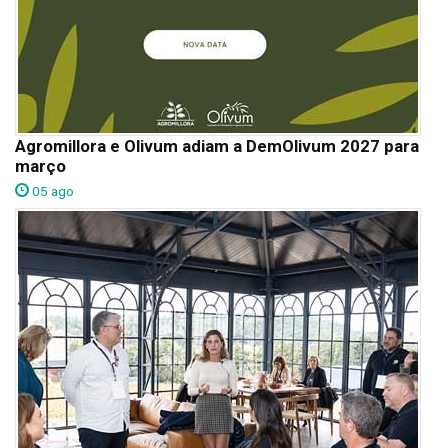
Agromillora e Olivum adiam a DemOlivum 2027 para
março
05 ago