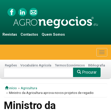
Revistas
Contactos
Quem Somos
Togg
navig
Regiões
Vocabulário Agrícola
Termos Económicos
Bibliografia
Procurar
início
Agricultura
Ministro da Agricultura aprova novos projetos de regadio
Ministro da