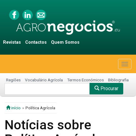
Revistas
Contactos
Quem Somos
Togg
navig
Regiões
Vocabulário Agrícola
Termos Económicos
Bibliografia
Procurar
início
Política Agrícola
Notícias sobre