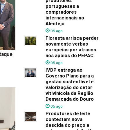
produtores
portugueses a
compradores
internacionais no
Alentejo
05 ago
Floresta arrisca perder
novamente verbas
europeias por atrasos
taque
nos apoios do PEPAC
05 ago
IVDP entrega ao
Governo Plano para a
gestão sustentável e
valorização do setor
vitivinícola da Região
Demarcada do Douro
05 ago
Produtores de leite
contestam nova
descida do preço e