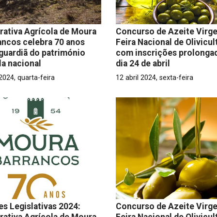
ativa Agrícola de Moura
Concurso de Azeite Virg
ancos celebra 70 anos
Feira Nacional de Olivicul
uardiã do património
com inscrições prolongad
la nacional
dia 24 de abril
 2024, quarta-feira
12 abril 2024, sexta-feira
es Legislativas 2024:
Concurso de Azeite Virg
ativa Agrícola de Moura
Feira Nacional de Olivicul