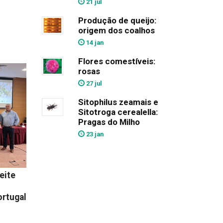
21 jul
Produção de queijo:
origem dos coalhos
14 jan
Flores comestíveis:
rosas
27 jul
Sitophilus zeamais e
Sitotroga cerealella:
Pragas do Milho
23 jan
eite
ortugal