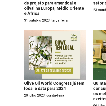
de projeto para amendoal e
setor 
olival na Europa, Médio Oriente
23 outu
e África
31 outubro 2023, terça-feira
Olive Oil World Congress já tem
Quinta
local e data para 2024
concur
os mel
20 julho 2023, quinta-feira
azeite
06 julho