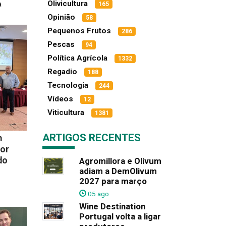
Olivicultura
a
165
Opinião
58
Pequenos Frutos
286
Pescas
94
Política Agrícola
1332
Regadio
188
Tecnologia
244
Vídeos
12
Viticultura
1381
ARTIGOS RECENTES
m
por
do
Agromillora e Olivum
adiam a DemOlivum
2027 para março
05 ago
Wine Destination
Portugal volta a ligar