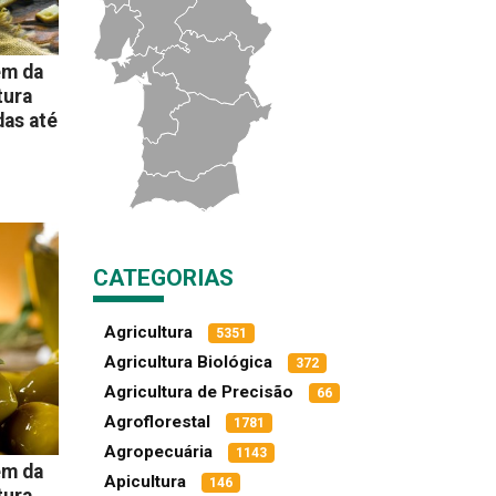
em da
tura
as até
CATEGORIAS
Agricultura
5351
Agricultura Biológica
372
Agricultura de Precisão
66
Agroflorestal
1781
Agropecuária
1143
em da
Apicultura
146
tura