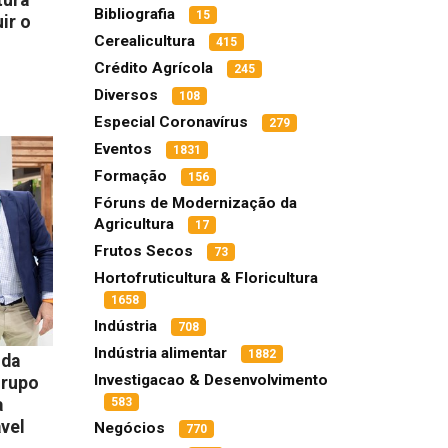
Bibliografia
15
uir o
Cerealicultura
415
Crédito Agrícola
245
Diversos
108
Especial Coronavírus
279
Eventos
1831
Formação
156
Fóruns de Modernização da
Agricultura
17
Frutos Secos
73
Hortofruticultura & Floricultura
1658
Indústria
708
Indústria alimentar
1882
 da
Investigacao & Desenvolvimento
Grupo
a
583
ável
Negócios
770