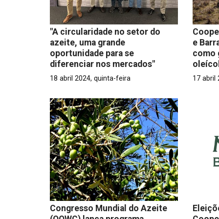
"A circularidade no setor do
Cooper
azeite, uma grande
e Barr
oportunidade para se
como g
diferenciar nos mercados"
oleíco
18 abril 2024, quinta-feira
17 abril
Congresso Mundial do Azeite
Eleiçõ
(OOWC) lança programa
Cooper