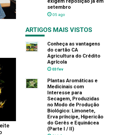
exigem reposição já em
setembro
05 ago
ARTIGOS MAIS VISTOS
Conheça as vantagens
do cartão CA
Agricultura do Crédito
Agrícola
03 fev
Plantas Aromáticas e
Medicinais com
Interesse para
Secagem, Produzidas
no Modo de Produção
Biológico: Limonete,
Erva príncipe, Hipericão
do Gerês e Equinácea
eite
(Parte I / II)
o