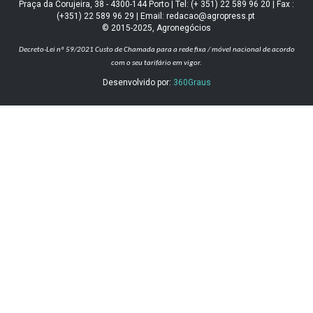
Praça da Corujeira, 38 - 4300-144 Porto | Tel: (+ 351) 22 589 96 20 | Fax :
(+351) 22 589 96 29 | Email: redacao@agropress.pt
© 2015-2025, Agronegócios
Decreto-Lei nº 59/2021
Custo de Chamada para a rede fixa / móvel nacional de acordo
com o seu tarifário em vigor.
Desenvolvido por:
360Graus