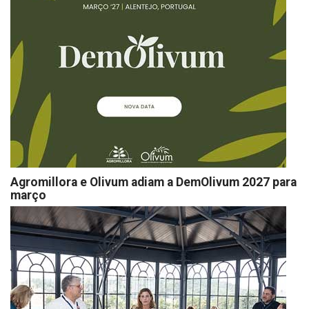
Agromillora e Olivum adiam a DemOlivum 2027 para
março