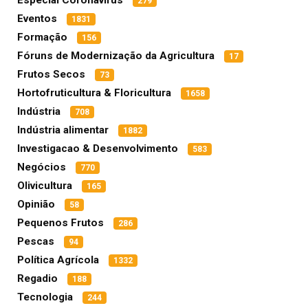
Especial Coronavírus
279
Eventos
1831
Formação
156
Fóruns de Modernização da Agricultura
17
Frutos Secos
73
Hortofruticultura & Floricultura
1658
Indústria
708
Indústria alimentar
1882
Investigacao & Desenvolvimento
583
Negócios
770
Olivicultura
165
Opinião
58
Pequenos Frutos
286
Pescas
94
Política Agrícola
1332
Regadio
188
Tecnologia
244