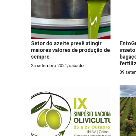
Setor do azeite prevê atingir
EntoGr
maiores valores de produção de
inseto
sempre
bagaço
fertil
25 setembro 2021, sábado
09 sete