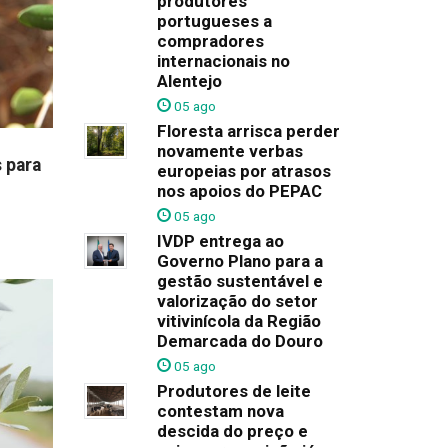
produtores
portugueses a
compradores
internacionais no
Alentejo
05 ago
Floresta arrisca perder
novamente verbas
 para
europeias por atrasos
nos apoios do PEPAC
05 ago
IVDP entrega ao
Governo Plano para a
gestão sustentável e
valorização do setor
vitivinícola da Região
Demarcada do Douro
05 ago
Produtores de leite
contestam nova
descida do preço e