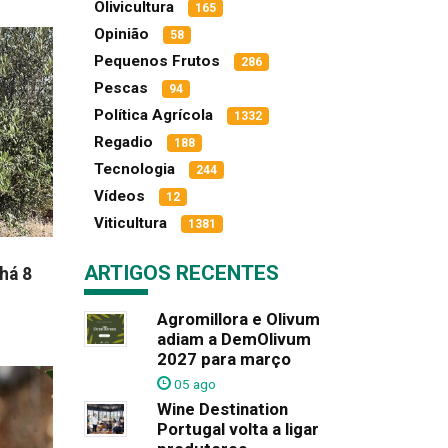
Olivicultura
165
Opinião
58
Pequenos Frutos
286
Pescas
94
Política Agrícola
1332
Regadio
188
Tecnologia
244
Vídeos
12
Viticultura
1381
ARTIGOS RECENTES
há 8
Agromillora e Olivum
adiam a DemOlivum
2027 para março
05 ago
Wine Destination
Portugal volta a ligar