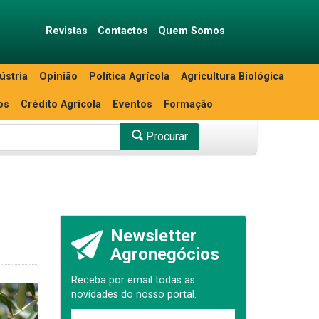
Revistas
Contactos
Quem Somos
ústria
Opinião
Política Agrícola
Agricultura Biológica
os
Crédito Agrícola
Eventos
Formação
Procurar
Newsletter
Agronegócios
Receba por email todas as
novidades do nosso portal.