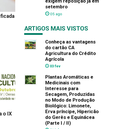
exigem reposição já em
setembro
05 ago
ficada
ARTIGOS MAIS VISTOS
Conheça as vantagens
do cartão CA
Agricultura do Crédito
Agrícola
03 fev
Plantas Aromáticas e
Medicinais com
Interesse para
Secagem, Produzidas
no Modo de Produção
Biológico: Limonete,
Erva príncipe, Hipericão
a o IX
do Gerês e Equinácea
(Parte I / II)