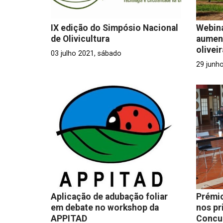
IX edição do Simpósio Nacional
Webina
de Olivicultura
aument
oliveir
03 julho 2021, sábado
29 junho
Aplicação de adubação foliar
Prémio
em debate no workshop da
nos pr
APPITAD
Concur