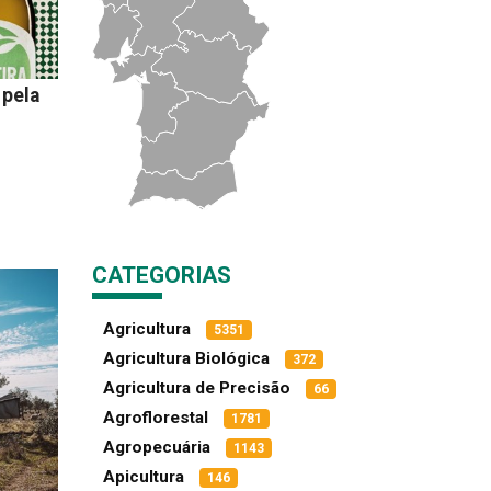
 pela
CATEGORIAS
Agricultura
5351
Agricultura Biológica
372
Agricultura de Precisão
66
Agroflorestal
1781
Agropecuária
1143
Apicultura
146