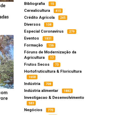
Bibliografia
15
 de
Cerealicultura
415
ladas
Crédito Agrícola
245
Diversos
108
Especial Coronavírus
279
Eventos
1831
Formação
156
Fóruns de Modernização da
Agricultura
17
Frutos Secos
73
Hortofruticultura & Floricultura
1658
Indústria
708
Indústria alimentar
1882
 com
Investigacao & Desenvolvimento
vore
583
Negócios
770