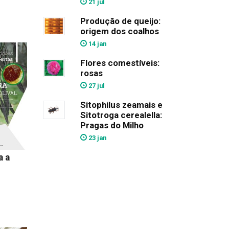
21 jul
Produção de queijo:
origem dos coalhos
14 jan
Flores comestíveis:
rosas
27 jul
Sitophilus zeamais e
Sitotroga cerealella:
Pragas do Milho
23 jan
a a