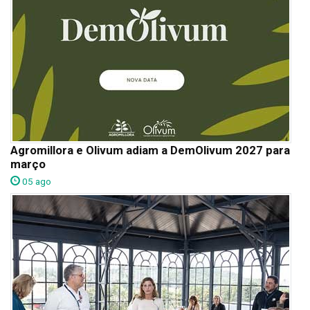
Agromillora e Olivum adiam a DemOlivum 2027 para
março
05 ago