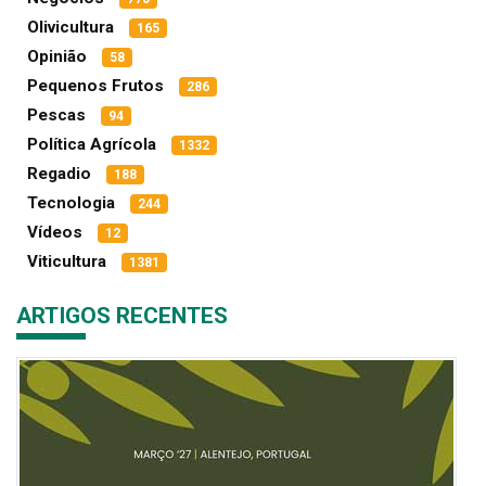
Olivicultura
165
Opinião
58
Pequenos Frutos
286
Pescas
94
Política Agrícola
1332
Regadio
188
Tecnologia
244
Vídeos
12
Viticultura
1381
ARTIGOS RECENTES