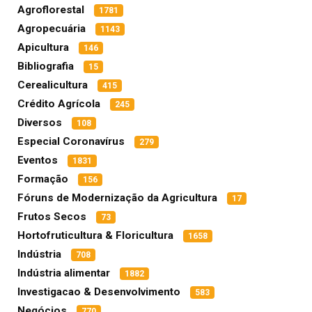
Agroflorestal
1781
Agropecuária
1143
Apicultura
146
Bibliografia
15
Cerealicultura
415
Crédito Agrícola
245
Diversos
108
Especial Coronavírus
279
Eventos
1831
Formação
156
Fóruns de Modernização da Agricultura
17
Frutos Secos
73
Hortofruticultura & Floricultura
1658
Indústria
708
Indústria alimentar
1882
Investigacao & Desenvolvimento
583
Negócios
770