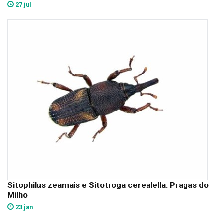
27 jul
Sitophilus zeamais e Sitotroga cerealella: Pragas do
Milho
23 jan