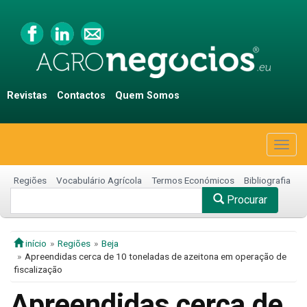
Revistas
Contactos
Quem Somos
Togg
navig
Regiões
Vocabulário Agrícola
Termos Económicos
Bibliografia
Procurar
início
Regiões
Beja
Apreendidas cerca de 10 toneladas de azeitona em operação de
fiscalização
Apreendidas cerca de