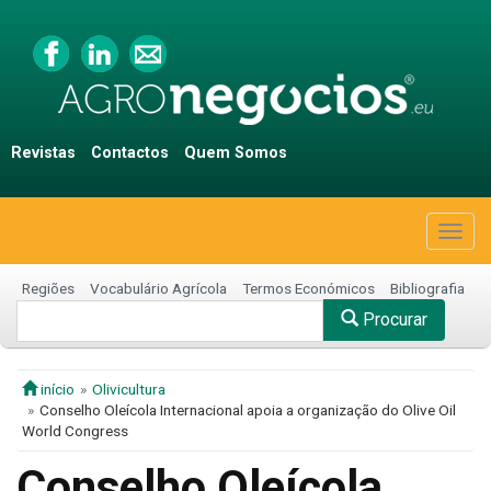
Revistas
Contactos
Quem Somos
Togg
navig
Regiões
Vocabulário Agrícola
Termos Económicos
Bibliografia
Procurar
início
Olivicultura
Conselho Oleícola Internacional apoia a organização do Olive Oil
World Congress
Conselho Oleícola