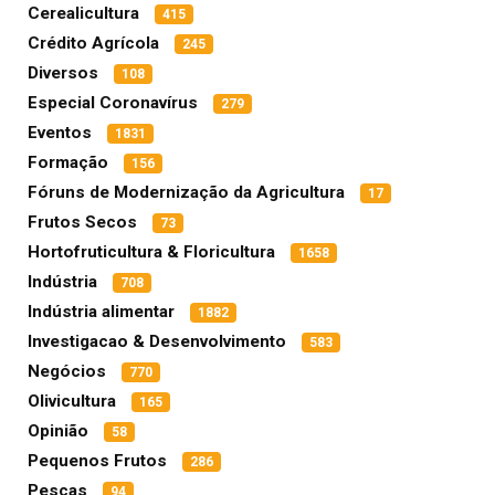
Cerealicultura
415
Crédito Agrícola
245
Diversos
108
Especial Coronavírus
279
Eventos
1831
Formação
156
Fóruns de Modernização da Agricultura
17
Frutos Secos
73
Hortofruticultura & Floricultura
1658
Indústria
708
Indústria alimentar
1882
Investigacao & Desenvolvimento
583
Negócios
770
Olivicultura
165
Opinião
58
Pequenos Frutos
286
Pescas
94