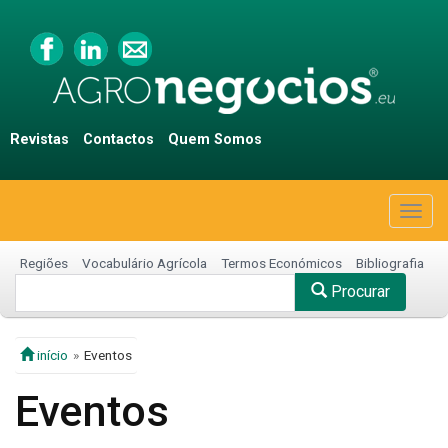
Revistas
Contactos
Quem Somos
Togg
navig
Regiões
Vocabulário Agrícola
Termos Económicos
Bibliografia
Procurar
início
Eventos
Eventos