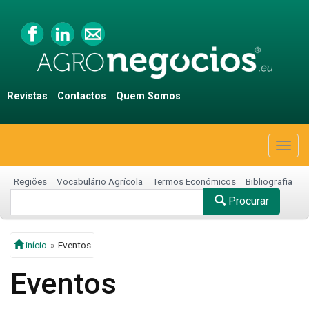
Revistas
Contactos
Quem Somos
Togg
navig
Regiões
Vocabulário Agrícola
Termos Económicos
Bibliografia
Procurar
início
Eventos
Eventos