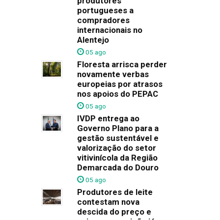
produtores
portugueses a
compradores
internacionais no
Alentejo
05 ago
Floresta arrisca perder
novamente verbas
europeias por atrasos
nos apoios do PEPAC
05 ago
IVDP entrega ao
Governo Plano para a
gestão sustentável e
valorização do setor
vitivinícola da Região
Demarcada do Douro
05 ago
Produtores de leite
contestam nova
descida do preço e