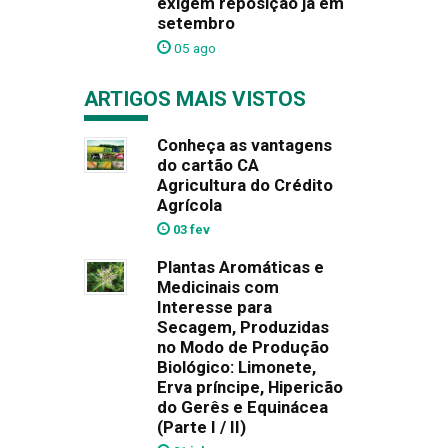
exigem reposição já em
setembro
05 ago
ARTIGOS MAIS VISTOS
Conheça as vantagens
do cartão CA
Agricultura do Crédito
Agrícola
03 fev
Plantas Aromáticas e
Medicinais com
Interesse para
Secagem, Produzidas
no Modo de Produção
Biológico: Limonete,
Erva príncipe, Hipericão
do Gerês e Equinácea
(Parte I / II)