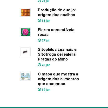
21 jul
Produção de queijo:
origem dos coalhos
14 jan
Flores comestíveis:
rosas
27 jul
Sitophilus zeamais e
Sitotroga cerealella:
Pragas do Milho
23 jan
O mapa que mostra a
origem dos alimentos
que comemos
19 jun