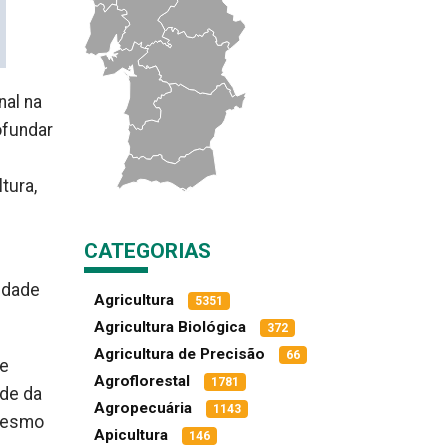
nal na
ofundar
tura,
CATEGORIAS
idade
Agricultura
5351
Agricultura Biológica
372
Agricultura de Precisão
66
de
Agroflorestal
1781
ade da
Agropecuária
1143
 mesmo
Apicultura
146