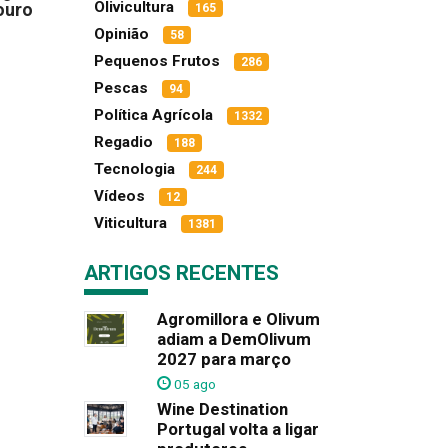
Olivicultura
ouro
165
Opinião
58
Pequenos Frutos
286
Pescas
94
Política Agrícola
1332
Regadio
188
Tecnologia
244
Vídeos
12
Viticultura
1381
ARTIGOS RECENTES
Agromillora e Olivum
adiam a DemOlivum
2027 para março
05 ago
Wine Destination
Portugal volta a ligar