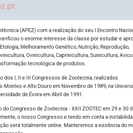
écnica (APEZ) com a realização do seu I Encontro Nacio
verificou o enorme interesse da classe por estudar e apr
Etologia, Melhoramento Genético, Nutrição, Reprodução,
icultura, Ovinicultura, Caprinicultura, Suinicultura, Avicul
ransformação tecnológica de produtos.
 dos I, II e III Congressos de Zootecnia, realizados
os-Montes e Alto Douro em Novembro de 1989, na Univers
rsidade de Évora em Abril de 1991.
ão do Congresso de Zootecnia - XXII ZOOTEC em 29 e 30 
mente, o nosso Congresso e tendo em conta a instabilid
ição será totalmente online. Manteremos a essência do