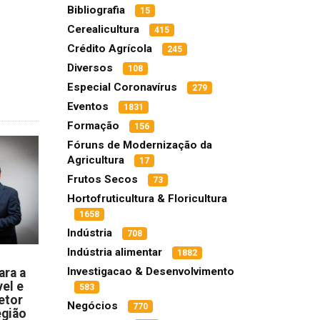
Bibliografia
15
Cerealicultura
415
Crédito Agrícola
245
Diversos
108
Especial Coronavírus
279
Eventos
1831
Formação
156
Fóruns de Modernização da
Agricultura
17
Frutos Secos
73
Hortofruticultura & Floricultura
1658
Indústria
708
Indústria alimentar
1882
Investigacao & Desenvolvimento
ara a
el e
583
etor
Negócios
770
egião