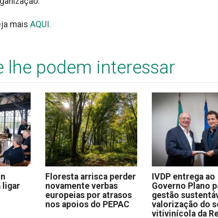
ganização.
eja mais
AQUI.
e lhe podem interessar
on
Floresta arrisca perder
IVDP entrega ao
 ligar
novamente verbas
Governo Plano p
europeias por atrasos
gestão sustentáv
nos apoios do PEPAC
valorização do s
vitivinícola da R