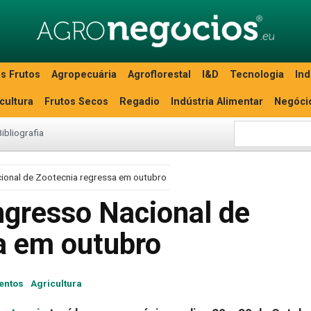
s Frutos
Agropecuária
Agroflorestal
I&D
Tecnologia
Ind
icultura
Frutos Secos
Regadio
Indústria Alimentar
Negóci
Bibliografia
ional de Zootecnia regressa em outubro
gresso Nacional de
a em outubro
entos
Agricultura