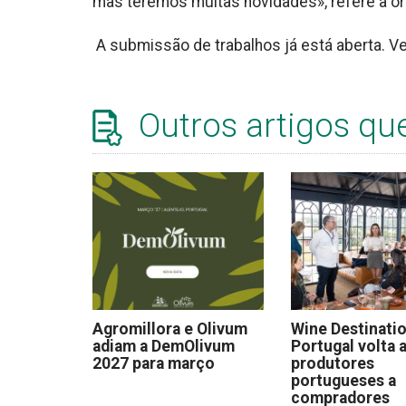
mas teremos muitas novidades», refere a or
A submissão de trabalhos já está aberta. V
Outros artigos qu
Agromillora e Olivum
Wine Destinati
adiam a DemOlivum
Portugal volta a
2027 para março
produtores
portugueses a
compradores