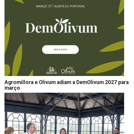
Agromillora e Olivum adiam a DemOlivum 2027 para
março