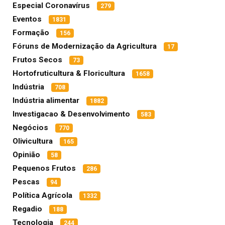
Especial Coronavírus
279
Eventos
1831
Formação
156
Fóruns de Modernização da Agricultura
17
Frutos Secos
73
Hortofruticultura & Floricultura
1658
Indústria
708
Indústria alimentar
1882
Investigacao & Desenvolvimento
583
Negócios
770
Olivicultura
165
Opinião
58
Pequenos Frutos
286
Pescas
94
Política Agrícola
1332
Regadio
188
Tecnologia
244