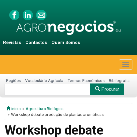
Revistas
Contactos
Quem Somos
Togg
navig
Regiões
Vocabulário Agrícola
Termos Económicos
Bibliografia
Procurar
início
Agricultura Biológica
Workshop debate produção de plantas aromáticas
Workshop debate