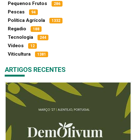
Pequenos Frutos
286
Pescas
94
Política Agrícola
1332
Regadio
188
Tecnologia
244
Vídeos
12
Viticultura
1381
ARTIGOS RECENTES