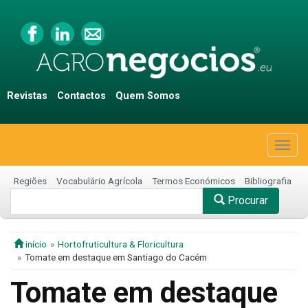
Revistas
Contactos
Quem Somos
Togg
navig
Regiões
Vocabulário Agrícola
Termos Económicos
Bibliografia
Procurar
início
Hortofruticultura & Floricultura
Tomate em destaque em Santiago do Cacém
Tomate em destaque