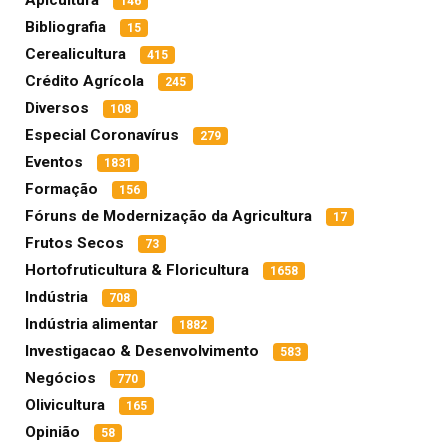
Apicultura
146
Bibliografia
15
Cerealicultura
415
Crédito Agrícola
245
Diversos
108
Especial Coronavírus
279
Eventos
1831
Formação
156
Fóruns de Modernização da Agricultura
17
Frutos Secos
73
Hortofruticultura & Floricultura
1658
Indústria
708
Indústria alimentar
1882
Investigacao & Desenvolvimento
583
Negócios
770
Olivicultura
165
Opinião
58