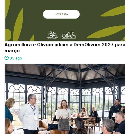
Agromillora e Olivum adiam a DemOlivum 2027 para
março
05 ago