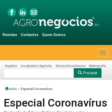
Revistas
Contactos
Quem Somos
Togg
navig
Regiões
Vocabulário Agrícola
Termos Económicos
Bibliografia
Procurar
início
Especial Coronavírus
Especial Coronavírus