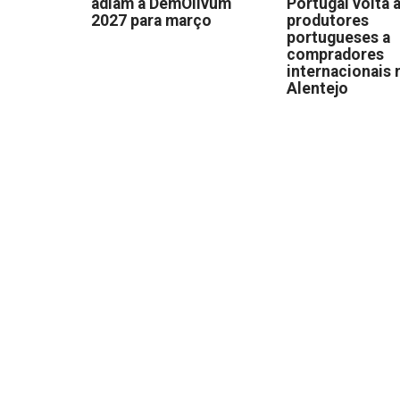
adiam a DemOlivum
Portugal volta a
2027 para março
produtores
portugueses a
compradores
internacionais 
Alentejo