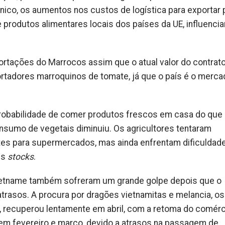
ico, os aumentos nos custos de logística para exportar 
rodutos alimentares locais dos países da UE, influenci
rtações do Marrocos assim que o atual valor do contrat
rtadores marroquinos de tomate, já que o país é o merca
obabilidade de comer produtos frescos em casa do que
onsumo de vegetais diminuiu. Os agricultores tentaram
tes para supermercados, mas ainda enfrentam dificuldade
us
stocks
.
ietname também sofreram um grande golpe depois que o
rasos. A procura por dragões vietnamitas e melancia, os
s, recuperou lentamente em abril, com a retoma do comérc
em fevereiro e março, devido a atrasos na passagem de