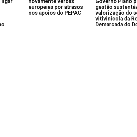
 ligar
novamente verbas
Governo Plano p
europeias por atrasos
gestão sustentáv
nos apoios do PEPAC
valorização do s
vitivinícola da R
no
Demarcada do D