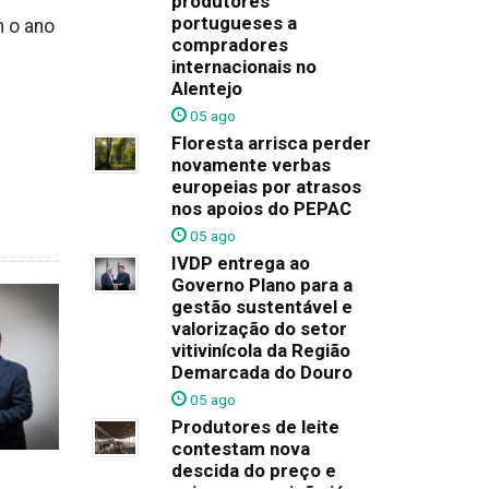
produtores
portugueses a
m o ano
compradores
internacionais no
Alentejo
05 ago
Floresta arrisca perder
novamente verbas
europeias por atrasos
nos apoios do PEPAC
05 ago
IVDP entrega ao
Governo Plano para a
gestão sustentável e
valorização do setor
vitivinícola da Região
Demarcada do Douro
05 ago
Produtores de leite
contestam nova
descida do preço e