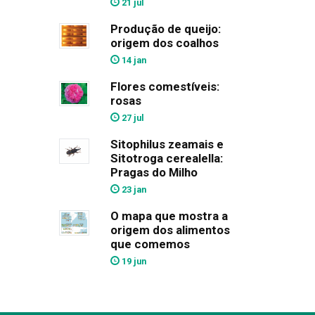
21 jul
Produção de queijo:
origem dos coalhos
14 jan
Flores comestíveis:
rosas
27 jul
Sitophilus zeamais e
Sitotroga cerealella:
Pragas do Milho
23 jan
O mapa que mostra a
origem dos alimentos
que comemos
19 jun