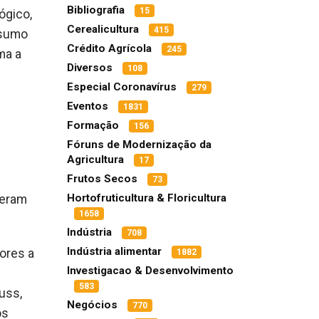
Bibliografia
15
ógico,
Cerealicultura
415
 sumo
Crédito Agrícola
245
ma a
Diversos
108
Especial Coronavírus
279
Eventos
1831
Formação
156
Fóruns de Modernização da
Agricultura
17
Frutos Secos
73
Hortofruticultura & Floricultura
reram
1658
Indústria
708
Indústria alimentar
ores a
1882
Investigacao & Desenvolvimento
583
uss,
Negócios
770
os