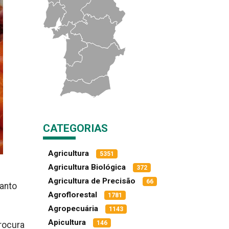
CATEGORIAS
Agricultura
5351
Agricultura Biológica
372
Agricultura de Precisão
66
uanto
Agroflorestal
1781
Agropecuária
1143
Apicultura
146
rocura