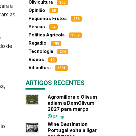
Olivicultura
165
para a
Opinião
58
aram as
Pequenos Frutos
286
Pescas
94
Política Agrícola
1332
o
Regadio
188
do de
Tecnologia
244
Vídeos
12
Viticultura
1381
ARTIGOS RECENTES
s,
Agromillora e Olivum
adiam a DemOlivum
2027 para março
05 ago
Wine Destination
io
Portugal volta a ligar