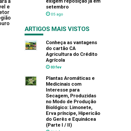
exigem reposição já em
ara a
el e
setembro
etor
05 ago
egião
ouro
ARTIGOS MAIS VISTOS
Conheça as vantagens
do cartão CA
Agricultura do Crédito
Agrícola
03 fev
Plantas Aromáticas e
Medicinais com
Interesse para
Secagem, Produzidas
no Modo de Produção
Biológico: Limonete,
Erva príncipe, Hipericão
do Gerês e Equinácea
(Parte I / II)