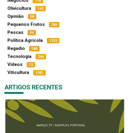
Negócios
770
Olivicultura
165
Opinião
58
Pequenos Frutos
286
Pescas
94
Política Agrícola
1332
Regadio
188
Tecnologia
244
Vídeos
12
Viticultura
1381
ARTIGOS RECENTES