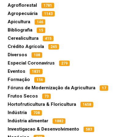
Agroflorestal
1781
Agropecuária
1143
Apicultura
146
Bibliografia
15
Cerealicultura
415
Crédito Agrícola
245
Diversos
108
Especial Coronavírus
279
Eventos
1831
Formação
156
Fóruns de Modernização da Agricultura
17
Frutos Secos
73
Hortofruticultura & Floricultura
1658
Indústria
708
Indústria alimentar
1882
Investigacao & Desenvolvimento
583