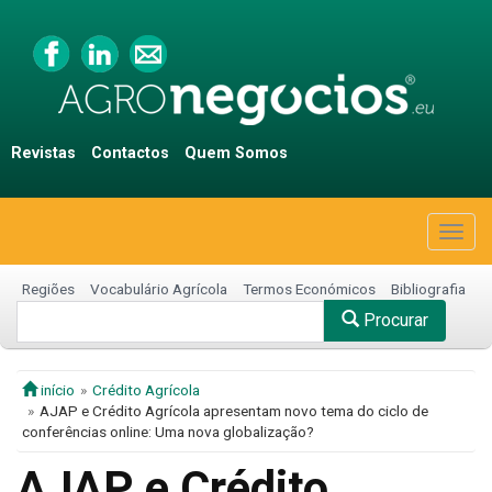
Revistas
Contactos
Quem Somos
Togg
navig
Regiões
Vocabulário Agrícola
Termos Económicos
Bibliografia
Procurar
início
Crédito Agrícola
AJAP e Crédito Agrícola apresentam novo tema do ciclo de
conferências online: Uma nova globalização?
AJAP e Crédito