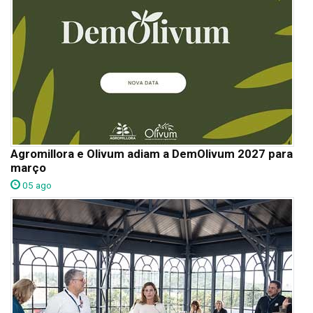
Agromillora e Olivum adiam a DemOlivum 2027 para
março
05 ago