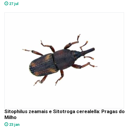
27 jul
Sitophilus zeamais e Sitotroga cerealella: Pragas do
Milho
23 jan