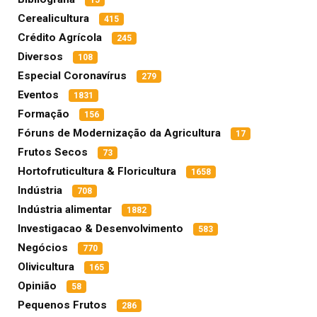
15
Cerealicultura
415
Crédito Agrícola
245
Diversos
108
Especial Coronavírus
279
Eventos
1831
Formação
156
Fóruns de Modernização da Agricultura
17
Frutos Secos
73
Hortofruticultura & Floricultura
1658
Indústria
708
Indústria alimentar
1882
Investigacao & Desenvolvimento
583
Negócios
770
Olivicultura
165
Opinião
58
Pequenos Frutos
286