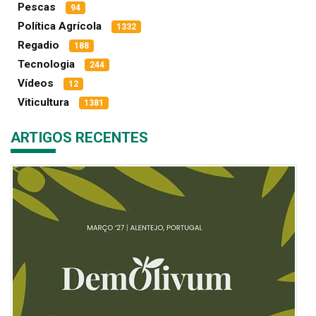
Pescas
94
Política Agrícola
1332
Regadio
188
Tecnologia
244
Vídeos
12
Viticultura
1381
ARTIGOS RECENTES