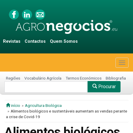
Revistas
Contactos
Quem Somos
Togg
navig
Regiões
Vocabulário Agrícola
Termos Económicos
Bibliografia
Procurar
início
Agricultura Biológica
Alimentos biológicos e sustentáveis aumentam as vendas perante
a crise de Covid-19
Alimentos biológicos