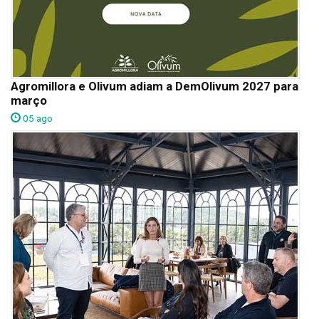
Agromillora e Olivum adiam a DemOlivum 2027 para
março
05 ago