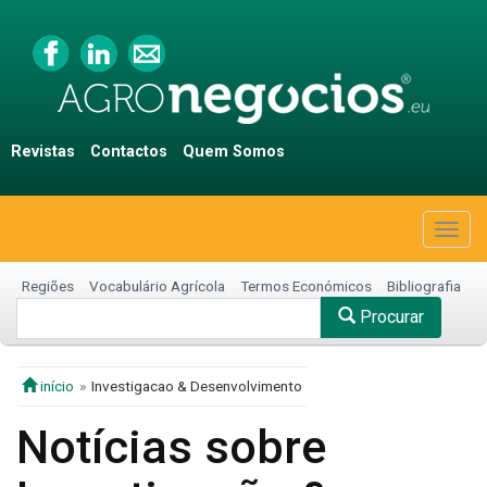
Revistas
Contactos
Quem Somos
Togg
navig
Regiões
Vocabulário Agrícola
Termos Económicos
Bibliografia
Procurar
início
Investigacao & Desenvolvimento
Notícias sobre