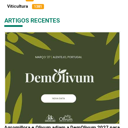
Viticultura
1381
ARTIGOS RECENTES
Agromillora e Olivum adiam a DemOlivum 2027 para