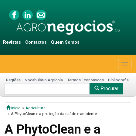
Revistas
Contactos
Quem Somos
Togg
navig
Regiões
Vocabulário Agrícola
Termos Económicos
Bibliografia
Procurar
início
Agricultura
A PhytoClean e a proteção da saúde e ambiente
A PhytoClean e a