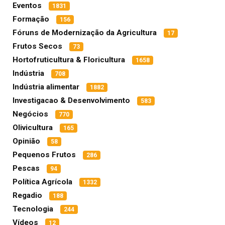
Eventos
1831
Formação
156
Fóruns de Modernização da Agricultura
17
Frutos Secos
73
Hortofruticultura & Floricultura
1658
Indústria
708
Indústria alimentar
1882
Investigacao & Desenvolvimento
583
Negócios
770
Olivicultura
165
Opinião
58
Pequenos Frutos
286
Pescas
94
Política Agrícola
1332
Regadio
188
Tecnologia
244
Vídeos
12