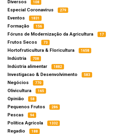
Diversos
108
Especial Coronavírus
279
Eventos
1831
Formação
156
Fóruns de Modernização da Agricultura
17
Frutos Secos
73
Hortofruticultura & Floricultura
1658
Indústria
708
Indústria alimentar
1882
Investigacao & Desenvolvimento
583
Negócios
770
Olivicultura
165
Opinião
58
Pequenos Frutos
286
Pescas
94
Política Agrícola
1332
Regadio
188