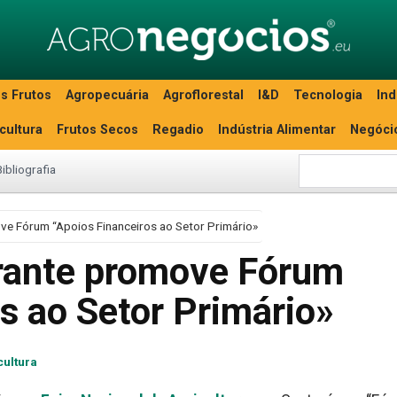
s Frutos
Agropecuária
Agroflorestal
I&D
Tecnologia
Ind
icultura
Frutos Secos
Regadio
Indústria Alimentar
Negóci
Bibliografia
e Fórum “Apoios Financeiros ao Setor Primário»
rante promove Fórum
s ao Setor Primário»
cultura