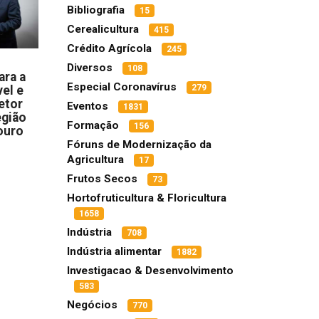
Bibliografia
15
Cerealicultura
415
Crédito Agrícola
245
Diversos
108
ara a
Especial Coronavírus
279
el e
etor
Eventos
1831
egião
Formação
156
ouro
Fóruns de Modernização da
Agricultura
17
Frutos Secos
73
Hortofruticultura & Floricultura
1658
Indústria
708
Indústria alimentar
1882
Investigacao & Desenvolvimento
583
Negócios
770