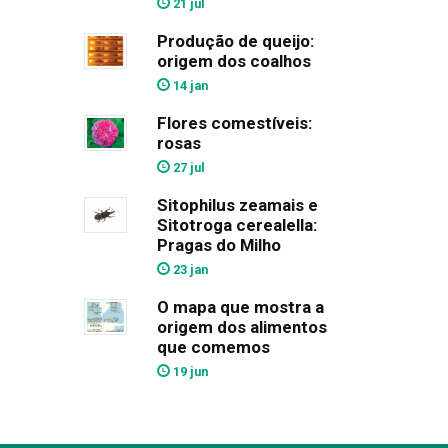
21 jul
Produção de queijo:
origem dos coalhos
14 jan
Flores comestíveis:
rosas
27 jul
Sitophilus zeamais e
Sitotroga cerealella:
Pragas do Milho
23 jan
O mapa que mostra a
origem dos alimentos
que comemos
19 jun