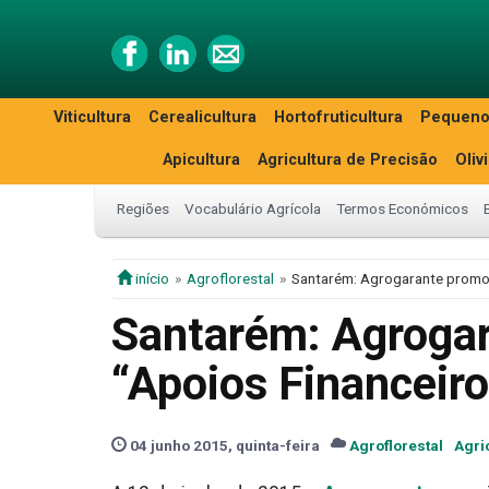
Viticultura
Cerealicultura
Hortofruticultura
Pequeno
Apicultura
Agricultura de Precisão
Oliv
Regiões
Vocabulário Agrícola
Termos Económicos
início
Agroflorestal
Santarém: Agrogarante promov
Santarém: Agroga
“Apoios Financeiro
04 junho 2015, quinta-feira
Agroflorestal
Agri