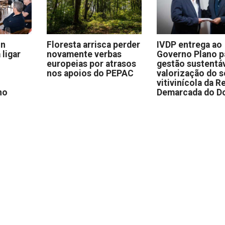
on
Floresta arrisca perder
IVDP entrega ao
 ligar
novamente verbas
Governo Plano p
europeias por atrasos
gestão sustentáv
nos apoios do PEPAC
valorização do s
vitivinícola da R
no
Demarcada do D