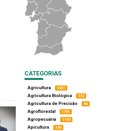
CATEGORIAS
Agricultura
5351
Agricultura Biológica
372
Agricultura de Precisão
66
Agroflorestal
1781
Agropecuária
1143
Apicultura
146