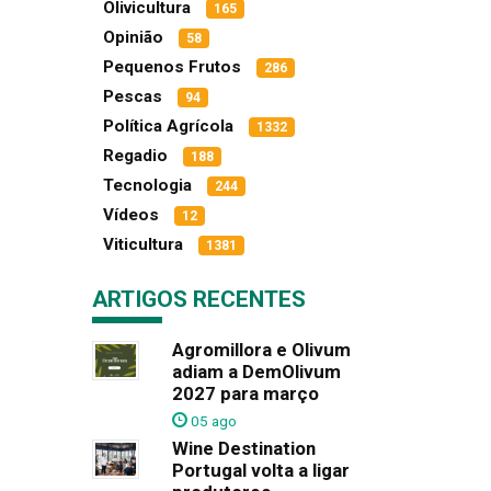
Olivicultura
165
Opinião
58
Pequenos Frutos
286
Pescas
94
Política Agrícola
1332
Regadio
188
Tecnologia
244
Vídeos
12
Viticultura
1381
ARTIGOS RECENTES
Agromillora e Olivum
adiam a DemOlivum
2027 para março
05 ago
Wine Destination
Portugal volta a ligar