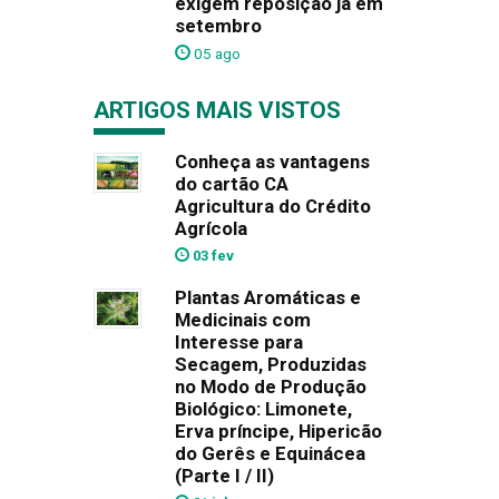
exigem reposição já em
setembro
05 ago
ARTIGOS MAIS VISTOS
Conheça as vantagens
do cartão CA
Agricultura do Crédito
Agrícola
03 fev
Plantas Aromáticas e
Medicinais com
Interesse para
Secagem, Produzidas
no Modo de Produção
Biológico: Limonete,
Erva príncipe, Hipericão
do Gerês e Equinácea
(Parte I / II)