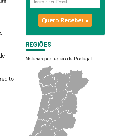
rum
Quero Receber »
os
REGIÕES
 de
Notícias por região de Portugal
rédito