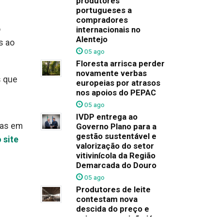
produtores
portugueses a
compradores
o
internacionais no
Alentejo
s ao
05 ago
Floresta arrisca perder
novamente verbas
s que
europeias por atrasos
nos apoios do PEPAC
05 ago
IVDP entrega ao
tas em
Governo Plano para a
gestão sustentável e
 site
valorização do setor
vitivinícola da Região
Demarcada do Douro
05 ago
Produtores de leite
contestam nova
descida do preço e