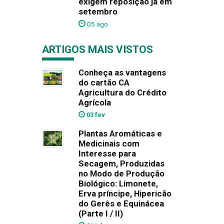
exigem reposição já em
setembro
05 ago
ARTIGOS MAIS VISTOS
Conheça as vantagens
do cartão CA
Agricultura do Crédito
Agrícola
03 fev
Plantas Aromáticas e
Medicinais com
Interesse para
Secagem, Produzidas
no Modo de Produção
Biológico: Limonete,
Erva príncipe, Hipericão
do Gerês e Equinácea
(Parte I / II)