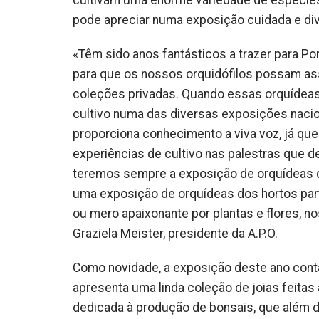
cultivam uma enorme variedade de espécies 
pode apreciar numa exposição cuidada e div
«Têm sido anos fantásticos a trazer para P
para que os nossos orquidófilos possam as
coleções privadas. Quando essas orquídeas
cultivo numa das diversas exposições naci
proporciona conhecimento a viva voz, já qu
experiências de cultivo nas palestras que d
teremos sempre a exposição de orquídeas do
uma exposição de orquídeas dos hortos part
ou mero apaixonante por plantas e flores, n
Graziela Meister, presidente da A.P.O.
Como novidade, a exposição deste ano cont
apresenta uma linda coleção de joias feitas
dedicada à produção de bonsais, que além d