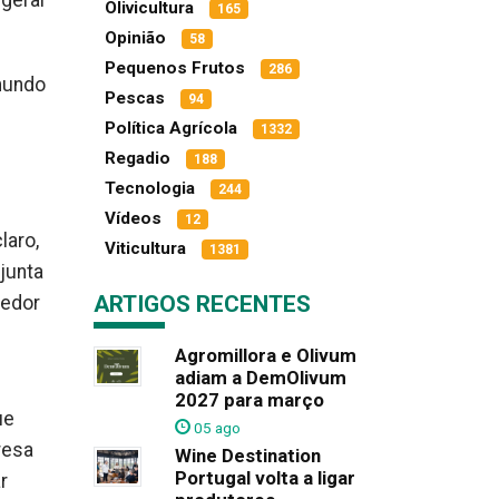
geral
Olivicultura
165
Opinião
58
Pequenos Frutos
286
 mundo
Pescas
94
s
Política Agrícola
1332
Regadio
188
Tecnologia
244
Vídeos
12
laro,
Viticultura
1381
junta
ARTIGOS RECENTES
cedor
Agromillora e Olivum
adiam a DemOlivum
2027 para março
ue
05 ago
resa
Wine Destination
Portugal volta a ligar
r