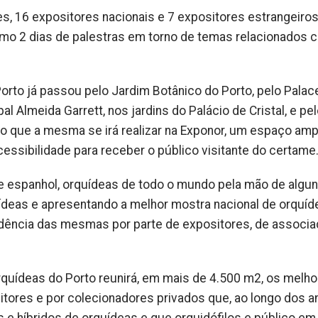
s, 16 expositores nacionais e 7 expositores estrangeiro
omo 2 dias de palestras em torno de temas relacionados 
Porto já passou pelo Jardim Botânico do Porto, pelo Palac
pal Almeida Garrett, nos jardins do Palácio de Cristal, e pe
no que a mesma se irá realizar na Exponor, um espaço amp
ssibilidade para receber o público visitante do certame
nal e espanhol, orquídeas de todo o mundo pela mão de algu
ídeas e apresentando a melhor mostra nacional de orquí
cedência das mesmas por parte de expositores, de associ
rquídeas do Porto reunirá, em mais de 4.500 m2, os melh
tores e por colecionadores privados que, ao longo dos a