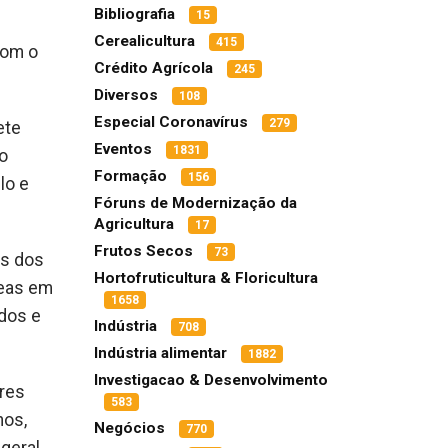
Bibliografia
15
s
Cerealicultura
415
com o
Crédito Agrícola
245
Diversos
108
Especial Coronavírus
279
ete
Eventos
1831
lo
Formação
156
lo e
Fóruns de Modernização da
.
Agricultura
17
Frutos Secos
73
ns dos
Hortofruticultura & Floricultura
deas em
1658
ados e
Indústria
708
Indústria alimentar
1882
Investigacao & Desenvolvimento
ores
583
nos,
Negócios
770