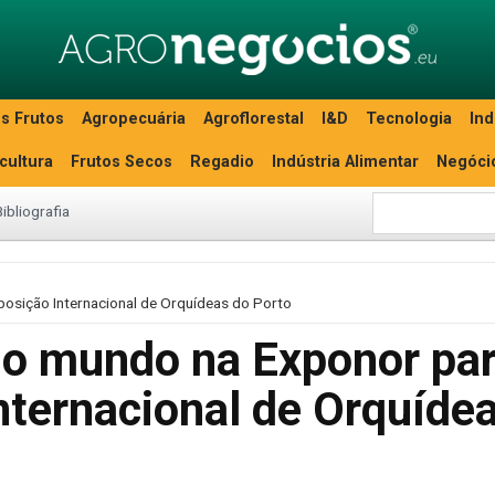
s Frutos
Agropecuária
Agroflorestal
I&D
Tecnologia
Ind
icultura
Frutos Secos
Regadio
Indústria Alimentar
Negóci
Bibliografia
posição Internacional de Orquídeas do Porto
 o mundo na Exponor pa
nternacional de Orquíde