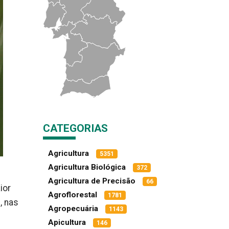
CATEGORIAS
Agricultura
5351
Agricultura Biológica
372
Agricultura de Precisão
66
ior
Agroflorestal
1781
, nas
Agropecuária
1143
Apicultura
146