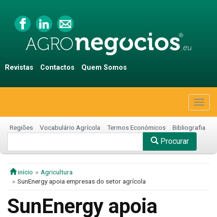
Revistas
Contactos
Quem Somos
Togg
navig
Regiões
Vocabulário Agrícola
Termos Económicos
Bibliografia
Procurar
início
Agricultura
SunEnergy apoia empresas do setor agrícola
SunEnergy apoia