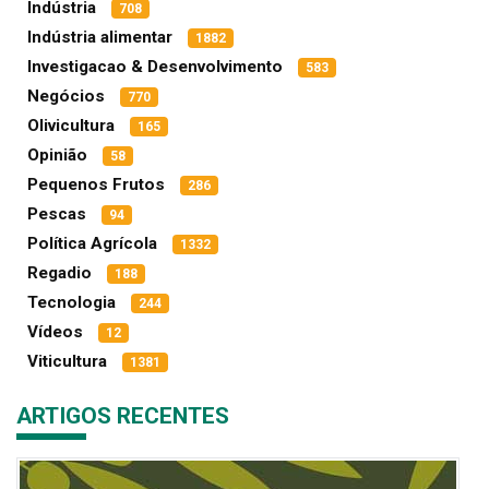
Indústria
708
Indústria alimentar
1882
Investigacao & Desenvolvimento
583
Negócios
770
Olivicultura
165
Opinião
58
Pequenos Frutos
286
Pescas
94
Política Agrícola
1332
Regadio
188
Tecnologia
244
Vídeos
12
Viticultura
1381
ARTIGOS RECENTES