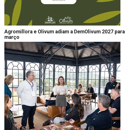
Agromillora e Olivum adiam a DemOlivum 2027 para
março