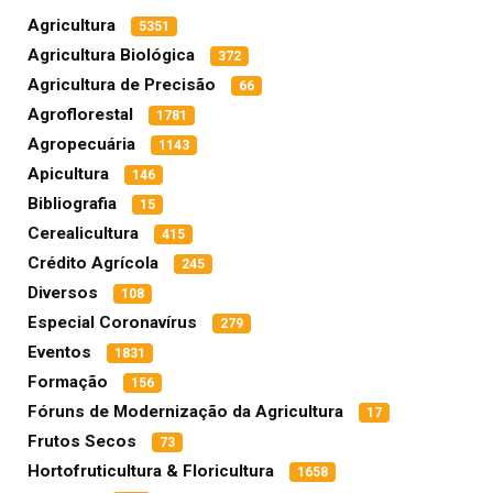
Agricultura
5351
Agricultura Biológica
372
Agricultura de Precisão
66
Agroflorestal
1781
Agropecuária
1143
Apicultura
146
Bibliografia
15
Cerealicultura
415
Crédito Agrícola
245
Diversos
108
Especial Coronavírus
279
Eventos
1831
Formação
156
Fóruns de Modernização da Agricultura
17
Frutos Secos
73
Hortofruticultura & Floricultura
1658