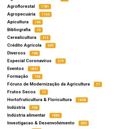
Agroflorestal
1781
Agropecuária
1143
Apicultura
146
Bibliografia
15
Cerealicultura
415
Crédito Agrícola
245
Diversos
108
Especial Coronavírus
279
Eventos
1831
Formação
156
Fóruns de Modernização da Agricultura
17
Frutos Secos
73
Hortofruticultura & Floricultura
1658
Indústria
708
Indústria alimentar
1882
Investigacao & Desenvolvimento
583