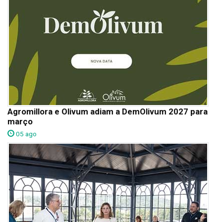
Agromillora e Olivum adiam a DemOlivum 2027 para
março
05 ago