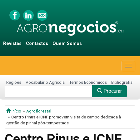
Revistas
Contactos
Quem Somos
Togg
navig
Regiões
Vocabulário Agrícola
Termos Económicos
Bibliografia
Procurar
início
Agroflorestal
Centro Pinus e ICNF promovem visita de campo dedicada à
gestão de pinhal pós-tempestade
Centro Pinus e ICNF