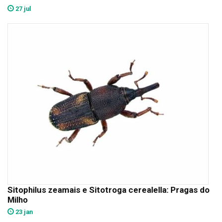
27 jul
Sitophilus zeamais e Sitotroga cerealella: Pragas do
Milho
23 jan