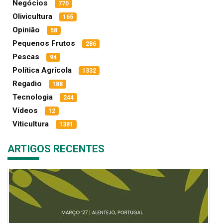
Negócios
770
Olivicultura
165
Opinião
58
Pequenos Frutos
286
Pescas
94
Política Agrícola
1332
Regadio
188
Tecnologia
244
Vídeos
12
Viticultura
1381
ARTIGOS RECENTES