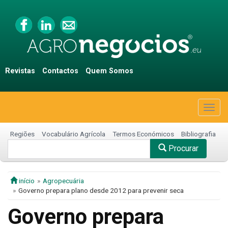
Revistas
Contactos
Quem Somos
Togg
navig
Regiões
Vocabulário Agrícola
Termos Económicos
Bibliografia
Procurar
início
Agropecuária
Governo prepara plano desde 2012 para prevenir seca
Governo prepara