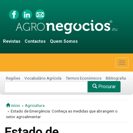
Revistas
Contactos
Quem Somos
Togg
navig
Regiões
Vocabulário Agrícola
Termos Económicos
Bibliografia
Procurar
início
Agricultura
Estado de Emergência: Conheça as medidas que abrangem o
setor agroalimentar
Estado de