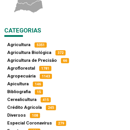
CATEGORIAS
Agricultura
5351
Agricultura Biológica
372
Agricultura de Precisão
66
Agroflorestal
1781
Agropecuária
1143
Apicultura
146
Bibliografia
15
Cerealicultura
415
Crédito Agrícola
245
Diversos
108
Especial Coronavírus
279