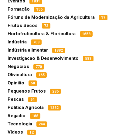
Eventos
1831
Formação
156
Fóruns de Modernização da Agricultura
17
Frutos Secos
73
Hortofruticultura & Floricultura
1658
Indústria
708
Indústria alimentar
1882
Investigacao & Desenvolvimento
583
Negócios
770
Olivicultura
165
Opinião
58
Pequenos Frutos
286
Pescas
94
Política Agrícola
1332
Regadio
188
Tecnologia
244
Vídeos
12