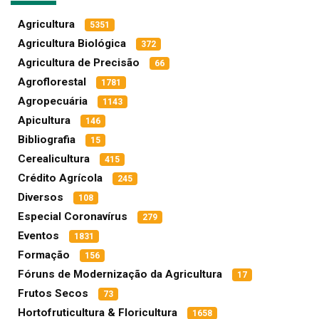
Agricultura
5351
Agricultura Biológica
372
Agricultura de Precisão
66
Agroflorestal
1781
Agropecuária
1143
Apicultura
146
Bibliografia
15
Cerealicultura
415
Crédito Agrícola
245
Diversos
108
Especial Coronavírus
279
Eventos
1831
Formação
156
Fóruns de Modernização da Agricultura
17
Frutos Secos
73
Hortofruticultura & Floricultura
1658