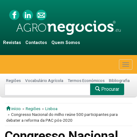
Revistas
Contactos
Quem Somos
Togg
navig
Regiões
Vocabulário Agrícola
Termos Económicos
Bibliografia
Procurar
início
Regiões
Lisboa
Congresso Nacional do milho reúne 500 participantes para
debater a reforma da PAC pós-2020
Congresso Nacional