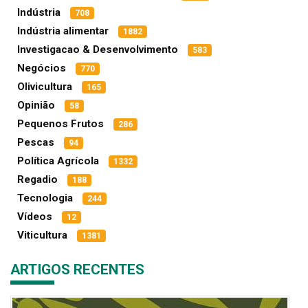
Indústria
708
Indústria alimentar
1882
Investigacao & Desenvolvimento
583
Negócios
770
Olivicultura
165
Opinião
58
Pequenos Frutos
286
Pescas
94
Política Agrícola
1332
Regadio
188
Tecnologia
244
Vídeos
12
Viticultura
1381
ARTIGOS RECENTES