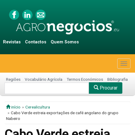
Revistas
Contactos
Quem Somos
Togg
navig
Regiões
Vocabulário Agrícola
Termos Económicos
Bibliografia
Procurar
início
Cerealicultura
Cabo Verde estreia exportações de café angolano do grupo
Nabeiro
Cabo Verde estreia