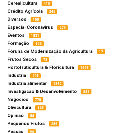
Cerealicultura
415
Crédito Agrícola
245
Diversos
108
Especial Coronavírus
279
Eventos
1831
Formação
156
Fóruns de Modernização da Agricultura
17
Frutos Secos
73
Hortofruticultura & Floricultura
1658
Indústria
708
Indústria alimentar
1882
Investigacao & Desenvolvimento
583
Negócios
770
Olivicultura
165
Opinião
58
Pequenos Frutos
286
Pescas
94