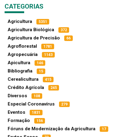
CATEGORIAS
Agricultura
5351
Agricultura Biológica
372
Agricultura de Precisão
66
Agroflorestal
1781
Agropecuária
1143
Apicultura
146
Bibliografia
15
Cerealicultura
415
Crédito Agrícola
245
Diversos
108
Especial Coronavírus
279
Eventos
1831
Formação
156
Fóruns de Modernização da Agricultura
17
Frutos Secos