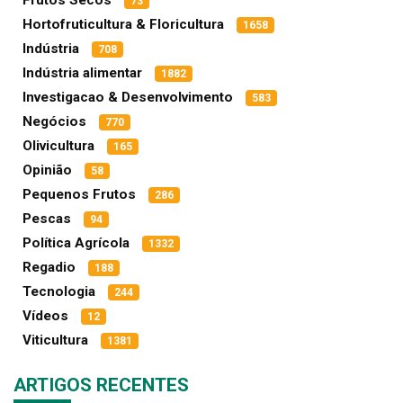
73
Hortofruticultura & Floricultura
1658
Indústria
708
Indústria alimentar
1882
Investigacao & Desenvolvimento
583
Negócios
770
Olivicultura
165
Opinião
58
Pequenos Frutos
286
Pescas
94
Política Agrícola
1332
Regadio
188
Tecnologia
244
Vídeos
12
Viticultura
1381
ARTIGOS RECENTES