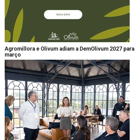
Agromillora e Olivum adiam a DemOlivum 2027 para
março