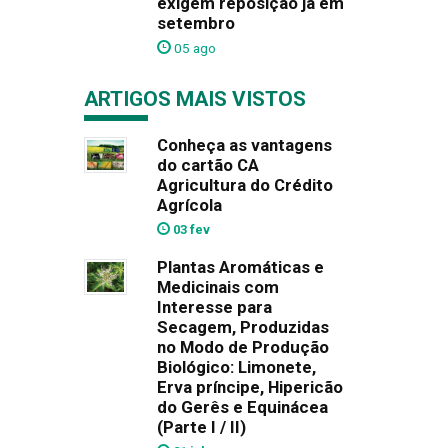
exigem reposição já em
setembro
05 ago
ARTIGOS MAIS VISTOS
Conheça as vantagens
do cartão CA
Agricultura do Crédito
Agrícola
03 fev
Plantas Aromáticas e
Medicinais com
Interesse para
Secagem, Produzidas
no Modo de Produção
Biológico: Limonete,
Erva príncipe, Hipericão
do Gerês e Equinácea
(Parte I / II)