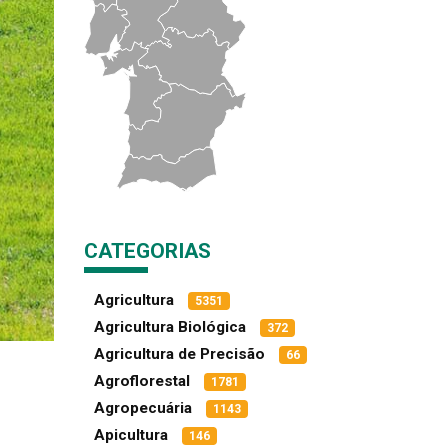
CATEGORIAS
Agricultura
5351
Agricultura Biológica
372
Agricultura de Precisão
66
Agroflorestal
1781
Agropecuária
1143
Apicultura
146