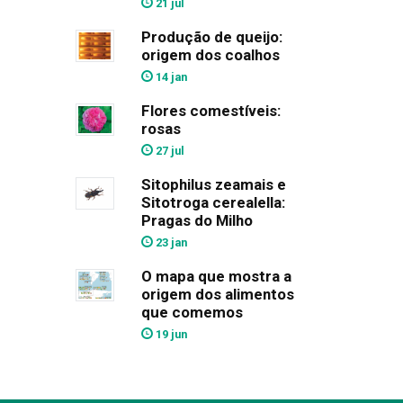
21 jul
Produção de queijo:
origem dos coalhos
14 jan
Flores comestíveis:
rosas
27 jul
Sitophilus zeamais e
Sitotroga cerealella:
Pragas do Milho
23 jan
O mapa que mostra a
origem dos alimentos
que comemos
19 jun