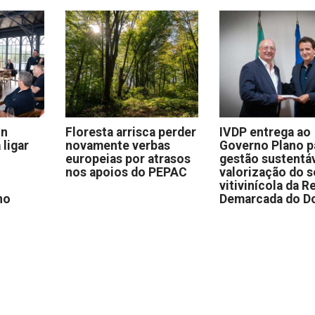
on
Floresta arrisca perder
IVDP entrega ao
 ligar
novamente verbas
Governo Plano p
europeias por atrasos
gestão sustentáv
nos apoios do PEPAC
valorização do s
vitivinícola da R
no
Demarcada do D