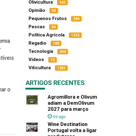
Olivicultura
165
Opinião
58
Pequenos Frutos
286
Pescas
94
Política Agrícola
1332
nomia
Regadio
188
r
Tecnologia
244
tíveis
Vídeos
12
Viticultura
1381
r
ARTIGOS RECENTES
nar o
Agromillora e Olivum
adiam a DemOlivum
2027 para março
05 ago
Wine Destination
Portugal volta a ligar