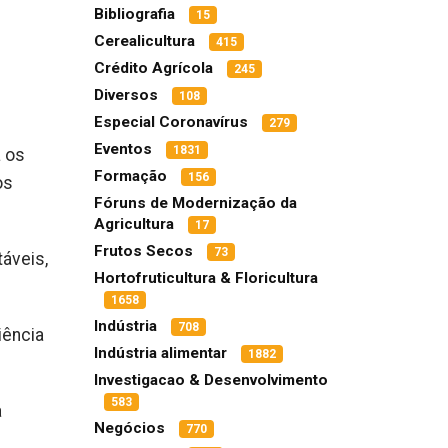
Bibliografia
15
Cerealicultura
415
Crédito Agrícola
245
Diversos
108
Especial Coronavírus
279
Eventos
1831
a os
Formação
156
os
Fóruns de Modernização da
Agricultura
17
Frutos Secos
73
táveis,
Hortofruticultura & Floricultura
1658
Indústria
708
iência
Indústria alimentar
1882
Investigacao & Desenvolvimento
583
a
Negócios
770