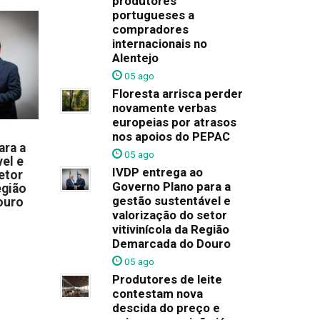
produtores
portugueses a
compradores
internacionais no
Alentejo
05 ago
Floresta arrisca perder
novamente verbas
europeias por atrasos
nos apoios do PEPAC
ara a
05 ago
el e
IVDP entrega ao
etor
Governo Plano para a
egião
gestão sustentável e
ouro
valorização do setor
vitivinícola da Região
Demarcada do Douro
05 ago
Produtores de leite
contestam nova
descida do preço e