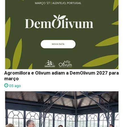
Agromillora e Olivum adiam a DemOlivum 2027 para
março
05 ago