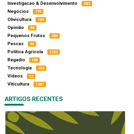
Investigacao & Desenvolvimento
583
Negócios
770
Olivicultura
165
Opinião
58
Pequenos Frutos
286
Pescas
94
Política Agrícola
1332
Regadio
188
Tecnologia
244
Vídeos
12
Viticultura
1381
ARTIGOS RECENTES