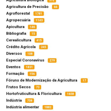
Agricultura Biológica
372
Agricultura de Precisão
66
Agroflorestal
1781
Agropecuária
1143
Apicultura
146
Bibliografia
15
Cerealicultura
415
Crédito Agrícola
245
Diversos
108
Especial Coronavírus
279
Eventos
1831
Formação
156
Fóruns de Modernização da Agricultura
17
Frutos Secos
73
Hortofruticultura & Floricultura
1658
Indústria
708
Indústria alimentar
1882