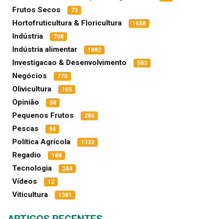
Frutos Secos
73
Hortofruticultura & Floricultura
1658
Indústria
708
Indústria alimentar
1882
Investigacao & Desenvolvimento
583
Negócios
770
Olivicultura
165
Opinião
58
Pequenos Frutos
286
Pescas
94
Política Agrícola
1332
Regadio
188
Tecnologia
244
Vídeos
12
Viticultura
1381
ARTIGOS RECENTES