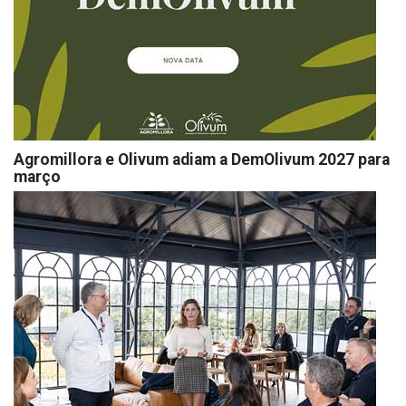
Agromillora e Olivum adiam a DemOlivum 2027 para
março