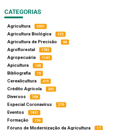
CATEGORIAS
Agricultura
5351
Agricultura Biológica
372
Agricultura de Precisão
66
Agroflorestal
1781
Agropecuária
1143
Apicultura
146
Bibliografia
15
Cerealicultura
415
Crédito Agrícola
245
Diversos
108
Especial Coronavírus
279
Eventos
1831
Formação
156
Fóruns de Modernização da Agricultura
17