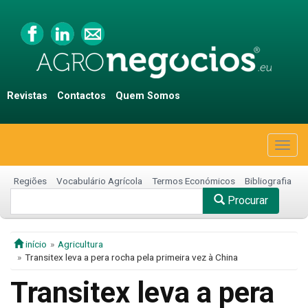
Revistas
Contactos
Quem Somos
Togg
navig
Regiões
Vocabulário Agrícola
Termos Económicos
Bibliografia
Procurar
início
Agricultura
Transitex leva a pera rocha pela primeira vez à China
Transitex leva a pera