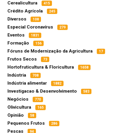
Cerealicultura
415
Crédito Agrícola
245
Diversos
108
Especial Coronavírus
279
Eventos
1831
Formação
156
Fóruns de Modernização da Agricultura
17
Frutos Secos
73
Hortofruticultura & Floricultura
1658
Indústria
708
Indústria alimentar
1882
Investigacao & Desenvolvimento
583
Negócios
770
Olivicultura
165
Opinião
58
Pequenos Frutos
286
Pescas
94