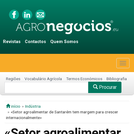
Revistas
Contactos
Quem Somos
Togg
navig
Regiões
Vocabulário Agrícola
Termos Económicos
Bibliografia
Procurar
início
Indústria
«Setor agroalimentar de Santarém tem margem para crescer
internacionalmente»
«Setor agroalimentar