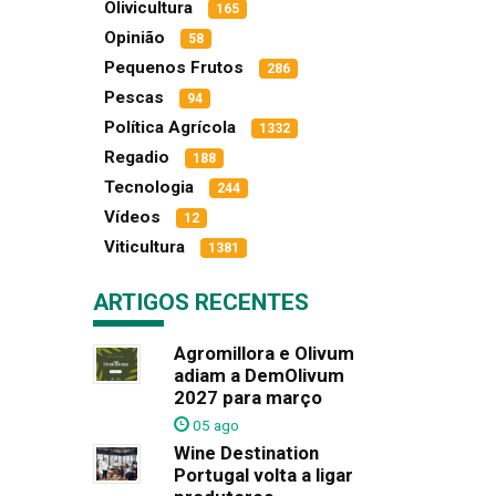
Olivicultura
165
Opinião
58
Pequenos Frutos
286
Pescas
94
Política Agrícola
1332
Regadio
188
Tecnologia
244
Vídeos
12
Viticultura
1381
ARTIGOS RECENTES
Agromillora e Olivum
adiam a DemOlivum
2027 para março
05 ago
Wine Destination
Portugal volta a ligar