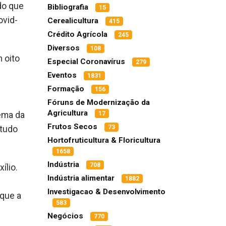
ndo que
Bibliografia
15
ovid-
Cerealicultura
415
Crédito Agrícola
245
Diversos
108
 oito
Especial Coronavírus
279
Eventos
1831
Formação
156
Fóruns de Modernização da
Agricultura
lema da
17
Frutos Secos
73
 tudo
Hortofruticultura & Floricultura
1658
Indústria
708
ílio.
Indústria alimentar
1882
Investigacao & Desenvolvimento
 que a
583
Negócios
770