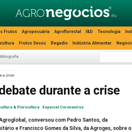
s Frutos
Agropecuária
Agroflorestal
I&D
Tecnologia
Ind
icultura
Frutos Secos
Regadio
Indústria Alimentar
Negóci
Bibliografia
 a crise
debate durante a crise
cultura & Floricultura
Especial Coronavírus
 Agroglobal, conversou com Pedro Santos, da
rsitário e Francisco Gomes da Silva, da Agroges
, sobre o