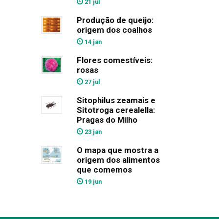
21 jul
Produção de queijo:
origem dos coalhos
14 jan
Flores comestíveis:
rosas
27 jul
Sitophilus zeamais e
Sitotroga cerealella:
Pragas do Milho
23 jan
O mapa que mostra a
origem dos alimentos
que comemos
19 jun