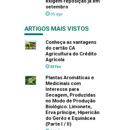
exigem reposição já em
setembro
05 ago
ARTIGOS MAIS VISTOS
Conheça as vantagens
do cartão CA
Agricultura do Crédito
Agrícola
03 fev
Plantas Aromáticas e
Medicinais com
Interesse para
Secagem, Produzidas
no Modo de Produção
Biológico: Limonete,
Erva príncipe, Hipericão
do Gerês e Equinácea
(Parte I / II)