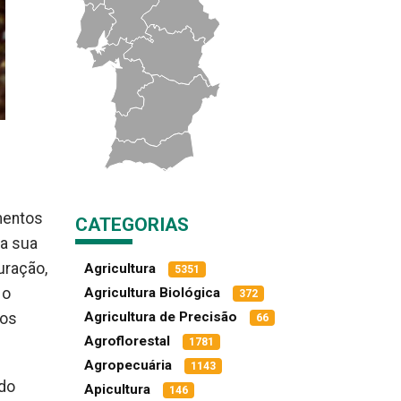
imentos
CATEGORIAS
 a sua
uração,
Agricultura
5351
 o
Agricultura Biológica
372
Agricultura de Precisão
tos
66
Agroflorestal
1781
Agropecuária
1143
ado
Apicultura
146