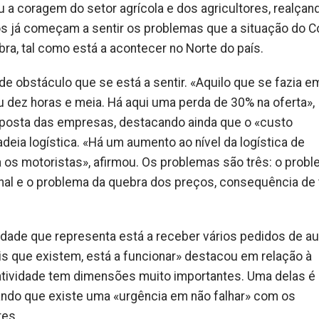
ou a coragem do setor agrícola e dos agricultores, realça
os já começam a sentir os problemas que a situação do C
bra, tal como está a acontecer no Norte do país.
e obstáculo que se está a sentir. «Aquilo que se fazia em
u dez horas e meia. Há aqui uma perda de 30% na oferta»,
sposta das empresas, destacando ainda que o «custo
deia logística. «Há um aumento ao nível da logística de
 os motoristas», afirmou. Os problemas são três: o prob
nal e o problema da quebra dos preços, consequência de
dade que representa está a receber vários pedidos de aux
s que existem, está a funcionar» destacou em relação à
a atividade tem dimensões muito importantes. Uma delas é
ando que existe uma «urgência em não falhar» com os
res.