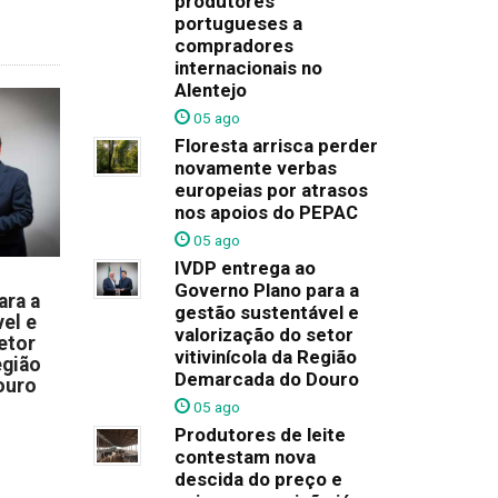
produtores
portugueses a
compradores
internacionais no
Alentejo
05 ago
Floresta arrisca perder
novamente verbas
europeias por atrasos
nos apoios do PEPAC
05 ago
IVDP entrega ao
Governo Plano para a
ara a
gestão sustentável e
el e
valorização do setor
etor
vitivinícola da Região
egião
Demarcada do Douro
ouro
05 ago
Produtores de leite
contestam nova
descida do preço e