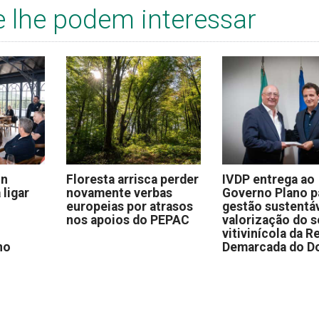
e lhe podem interessar
on
Floresta arrisca perder
IVDP entrega ao
 ligar
novamente verbas
Governo Plano p
europeias por atrasos
gestão sustentáv
nos apoios do PEPAC
valorização do s
vitivinícola da R
no
Demarcada do D