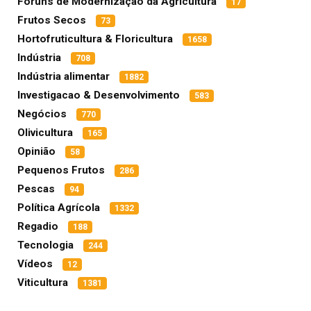
Fóruns de Modernização da Agricultura
17
Frutos Secos
73
Hortofruticultura & Floricultura
1658
Indústria
708
Indústria alimentar
1882
Investigacao & Desenvolvimento
583
Negócios
770
Olivicultura
165
Opinião
58
Pequenos Frutos
286
Pescas
94
Política Agrícola
1332
Regadio
188
Tecnologia
244
Vídeos
12
Viticultura
1381