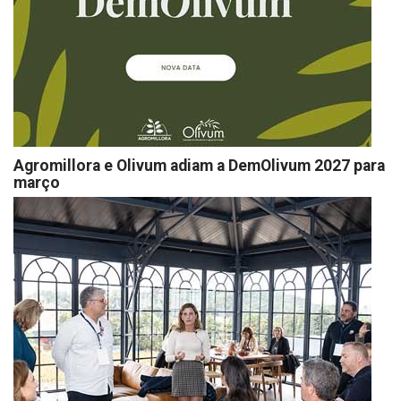
Agromillora e Olivum adiam a DemOlivum 2027 para
março