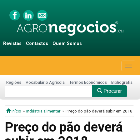
Revistas
Contactos
Quem Somos
Togg
navig
Regiões
Vocabulário Agrícola
Termos Económicos
Bibliografia
Procurar
início
Indústria alimentar
Preço do pão deverá subir em 2018
Preço do pão deverá