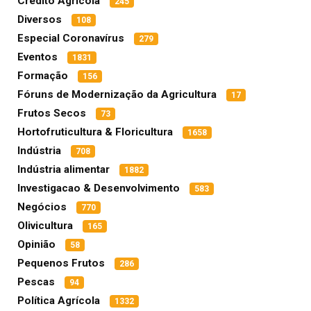
Crédito Agrícola
245
Diversos
108
Especial Coronavírus
279
Eventos
1831
Formação
156
Fóruns de Modernização da Agricultura
17
Frutos Secos
73
Hortofruticultura & Floricultura
1658
Indústria
708
Indústria alimentar
1882
Investigacao & Desenvolvimento
583
Negócios
770
Olivicultura
165
Opinião
58
Pequenos Frutos
286
Pescas
94
Política Agrícola
1332