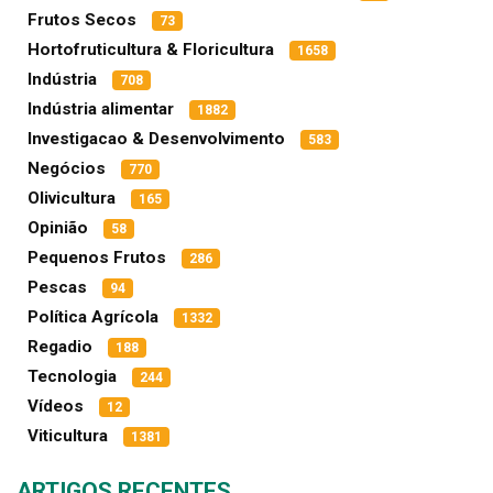
Frutos Secos
73
Hortofruticultura & Floricultura
1658
Indústria
708
Indústria alimentar
1882
Investigacao & Desenvolvimento
583
Negócios
770
Olivicultura
165
Opinião
58
Pequenos Frutos
286
Pescas
94
Política Agrícola
1332
Regadio
188
Tecnologia
244
Vídeos
12
Viticultura
1381
ARTIGOS RECENTES