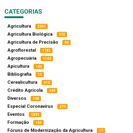
CATEGORIAS
Agricultura
5351
Agricultura Biológica
372
Agricultura de Precisão
66
Agroflorestal
1781
Agropecuária
1143
Apicultura
146
Bibliografia
15
Cerealicultura
415
Crédito Agrícola
245
Diversos
108
Especial Coronavírus
279
Eventos
1831
Formação
156
Fóruns de Modernização da Agricultura
17