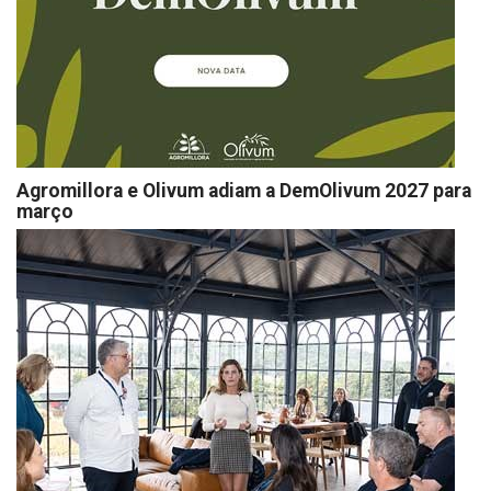
Agromillora e Olivum adiam a DemOlivum 2027 para
março