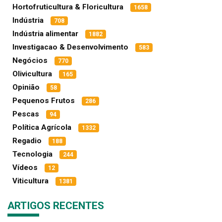
Hortofruticultura & Floricultura
1658
Indústria
708
Indústria alimentar
1882
Investigacao & Desenvolvimento
583
Negócios
770
Olivicultura
165
Opinião
58
Pequenos Frutos
286
Pescas
94
Política Agrícola
1332
Regadio
188
Tecnologia
244
Vídeos
12
Viticultura
1381
ARTIGOS RECENTES