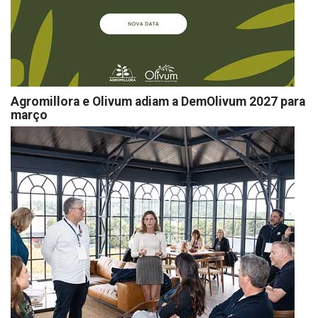
Agromillora e Olivum adiam a DemOlivum 2027 para
março