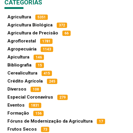
CATEGORIAS
Agricultura
5351
Agricultura Biológica
372
Agricultura de Precisão
66
Agroflorestal
1781
Agropecuária
1143
Apicultura
146
Bibliografia
15
Cerealicultura
415
Crédito Agrícola
245
Diversos
108
Especial Coronavírus
279
Eventos
1831
Formação
156
Fóruns de Modernização da Agricultura
17
Frutos Secos
73