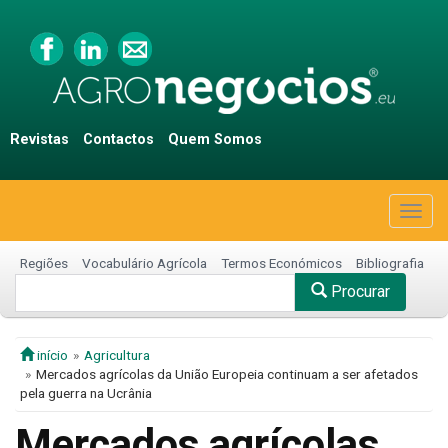
Revistas
Contactos
Quem Somos
Togg
navig
Regiões
Vocabulário Agrícola
Termos Económicos
Bibliografia
Procurar
início
Agricultura
Mercados agrícolas da União Europeia continuam a ser afetados
pela guerra na Ucrânia
Mercados agrícolas