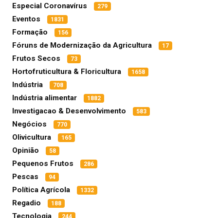
Especial Coronavírus
279
Eventos
1831
Formação
156
Fóruns de Modernização da Agricultura
17
Frutos Secos
73
Hortofruticultura & Floricultura
1658
Indústria
708
Indústria alimentar
1882
Investigacao & Desenvolvimento
583
Negócios
770
Olivicultura
165
Opinião
58
Pequenos Frutos
286
Pescas
94
Política Agrícola
1332
Regadio
188
Tecnologia
244