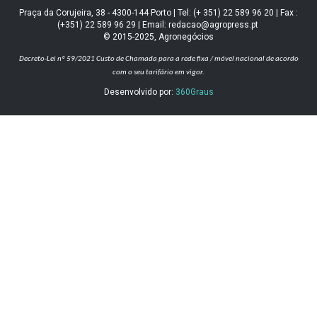
Praça da Corujeira, 38 - 4300-144 Porto | Tel: (+ 351) 22 589 96 20 | Fax :
(+351) 22 589 96 29 | Email: redacao@agropress.pt
© 2015-2025, Agronegócios
Decreto-Lei nº 59/2021
Custo de Chamada para a rede fixa / móvel nacional de acordo
com o seu tarifário em vigor.
Desenvolvido por:
360Graus