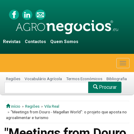
Revistas
Contactos
Quem Somos
Togg
navig
Regiões
Vocabulário Agrícola
Termos Económicos
Bibliografia
Procurar
início
Regiões
Vila Real
"Meetings from Douro - Magellan World": o projeto que aposta no
agroalimentar e turismo
"Meetings from Douro