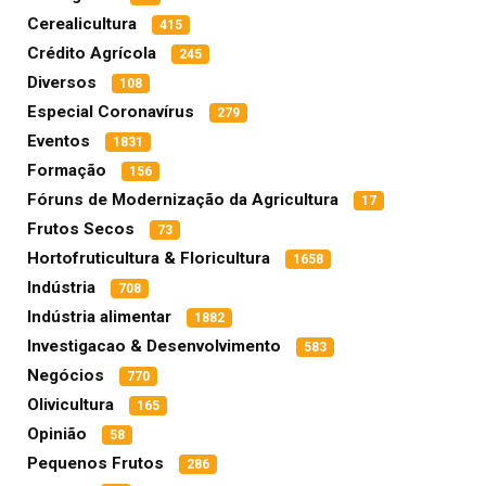
Cerealicultura
415
Crédito Agrícola
245
Diversos
108
Especial Coronavírus
279
Eventos
1831
Formação
156
Fóruns de Modernização da Agricultura
17
Frutos Secos
73
Hortofruticultura & Floricultura
1658
Indústria
708
Indústria alimentar
1882
Investigacao & Desenvolvimento
583
Negócios
770
Olivicultura
165
Opinião
58
Pequenos Frutos
286