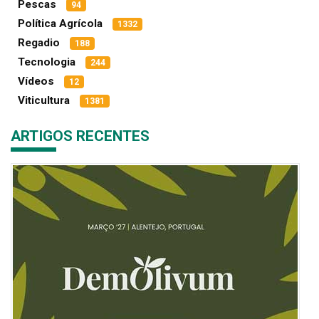
Pescas
94
Política Agrícola
1332
Regadio
188
Tecnologia
244
Vídeos
12
Viticultura
1381
ARTIGOS RECENTES