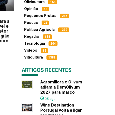
Olivicultura
165
Opinião
58
Pequenos Frutos
286
ara a
Pescas
94
el e
Política Agrícola
1332
etor
egião
Regadio
188
ouro
Tecnologia
244
Vídeos
12
Viticultura
1381
ARTIGOS RECENTES
Agromillora e Olivum
adiam a DemOlivum
2027 para março
05 ago
Wine Destination
Portugal volta a ligar