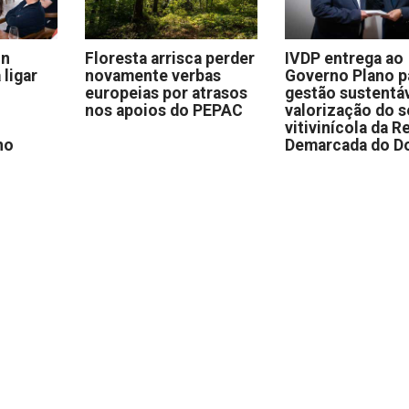
on
Floresta arrisca perder
IVDP entrega ao
 ligar
novamente verbas
Governo Plano p
europeias por atrasos
gestão sustentáv
nos apoios do PEPAC
valorização do s
vitivinícola da R
no
Demarcada do D