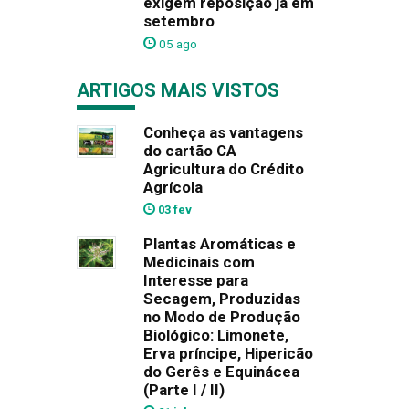
exigem reposição já em
setembro
05 ago
ARTIGOS MAIS VISTOS
Conheça as vantagens
do cartão CA
Agricultura do Crédito
Agrícola
03 fev
Plantas Aromáticas e
Medicinais com
Interesse para
Secagem, Produzidas
no Modo de Produção
Biológico: Limonete,
Erva príncipe, Hipericão
do Gerês e Equinácea
(Parte I / II)