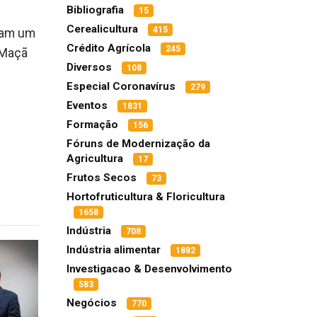
Bibliografia
15
Cerealicultura
415
tam um
Crédito Agrícola
245
 Maçã
Diversos
108
Especial Coronavírus
279
Eventos
1831
Formação
156
Fóruns de Modernização da
Agricultura
17
Frutos Secos
73
Hortofruticultura & Floricultura
1658
Indústria
708
Indústria alimentar
1882
Investigacao & Desenvolvimento
583
Negócios
770