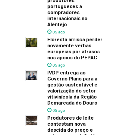
produtores
portugueses a
compradores
internacionais no
Alentejo
05 ago
Floresta arrisca perder
novamente verbas
europeias por atrasos
nos apoios do PEPAC
05 ago
IVDP entrega ao
Governo Plano para a
gestão sustentável e
valorização do setor
vitivinícola da Região
Demarcada do Douro
05 ago
Produtores de leite
contestam nova
descida do preço e