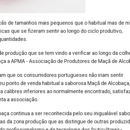
çãs de tamanhos mais pequenos que o habitual mas de m
icas que se fizeram sentir ao longo do ciclo produtivo,
quantidades.
 produção que se tem vindo a verificar ao longo da colhe
nça a APMA - Associação de Produtores de Maçã de Alco
ram que os consumidores portugueses não iriam sentir
seu ponto de venda habitual a saborosa Maçã de Alcobaça,
 calibres inferiores ao normalmente encontrado, satisf
nta a associação.
aça continua a ser reconhecida pelo seu inigualável sabo
icas da zona produção que as distingue de outras produzi
 do profissionalismo e da tecnologia dos fruticultores».