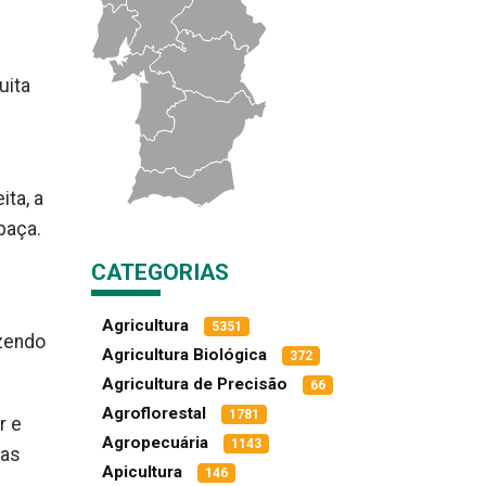
uita
ita, a
baça.
CATEGORIAS
Agricultura
5351
azendo
Agricultura Biológica
372
Agricultura de Precisão
66
Agroflorestal
1781
r e
Agropecuária
1143
das
Apicultura
146