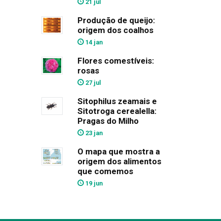
21 jul
Produção de queijo:
origem dos coalhos
14 jan
Flores comestíveis:
rosas
27 jul
Sitophilus zeamais e
Sitotroga cerealella:
Pragas do Milho
23 jan
O mapa que mostra a
origem dos alimentos
que comemos
19 jun