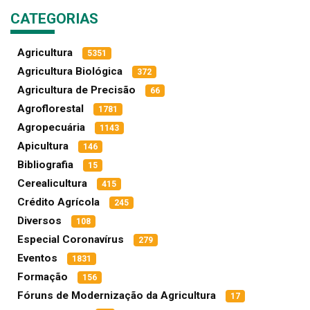
CATEGORIAS
Agricultura
5351
Agricultura Biológica
372
Agricultura de Precisão
66
Agroflorestal
1781
Agropecuária
1143
Apicultura
146
Bibliografia
15
Cerealicultura
415
Crédito Agrícola
245
Diversos
108
Especial Coronavírus
279
Eventos
1831
Formação
156
Fóruns de Modernização da Agricultura
17