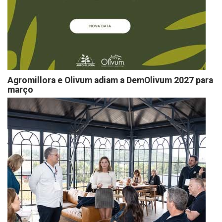
Agromillora e Olivum adiam a DemOlivum 2027 para
março