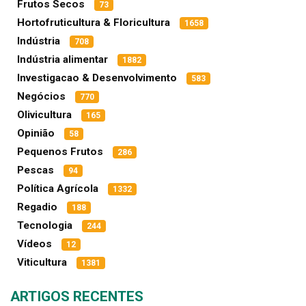
Frutos Secos
73
Hortofruticultura & Floricultura
1658
Indústria
708
Indústria alimentar
1882
Investigacao & Desenvolvimento
583
Negócios
770
Olivicultura
165
Opinião
58
Pequenos Frutos
286
Pescas
94
Política Agrícola
1332
Regadio
188
Tecnologia
244
Vídeos
12
Viticultura
1381
ARTIGOS RECENTES