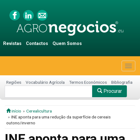
Revistas
Contactos
Quem Somos
Togg
navig
Regiões
Vocabulário Agrícola
Termos Económicos
Bibliografia
Procurar
início
Cerealicultura
INE aponta para uma redução da superfície de cereais
outono/inverno
INE aponta para uma