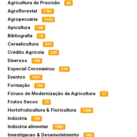
Agricultura de Precisão
66
Agroflorestal
1781
Agropecuária
1143
Apicultura
146
Bibliografia
15
Cerealicultura
415
Crédito Agrícola
245
Diversos
108
Especial Coronavírus
279
Eventos
1831
Formação
156
Fóruns de Modernização da Agricultura
17
Frutos Secos
73
Hortofruticultura & Floricultura
1658
Indústria
708
Indústria alimentar
1882
Investigacao & Desenvolvimento
583