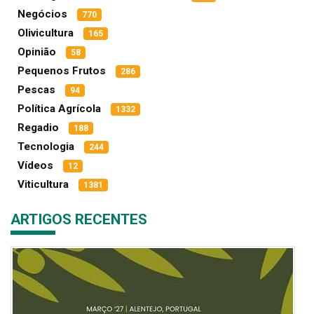
Negócios
770
Olivicultura
165
Opinião
58
Pequenos Frutos
286
Pescas
94
Política Agrícola
1332
Regadio
188
Tecnologia
244
Vídeos
12
Viticultura
1381
ARTIGOS RECENTES