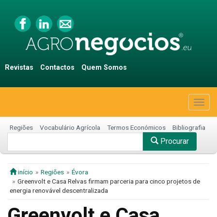
Revistas
Contactos
Quem Somos
Togg
navig
Regiões
Vocabulário Agrícola
Termos Económicos
Bibliografia
Procurar
início
Regiões
Évora
Greenvolt e Casa Relvas firmam parceria para cinco projetos de
energia renovável descentralizada
Greenvolt e Casa