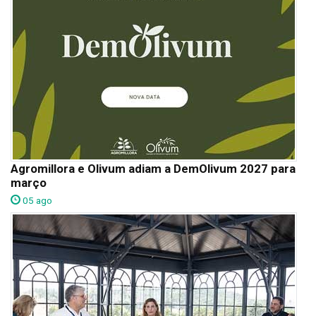
Agromillora e Olivum adiam a DemOlivum 2027 para
março
05 ago