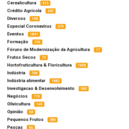
Cerealicultura
415
Crédito Agrícola
245
Diversos
108
Especial Coronavírus
279
Eventos
1831
Formação
156
Fóruns de Modernização da Agricultura
17
Frutos Secos
73
Hortofruticultura & Floricultura
1658
Indústria
708
Indústria alimentar
1882
Investigacao & Desenvolvimento
583
Negócios
770
Olivicultura
165
Opinião
58
Pequenos Frutos
286
Pescas
94