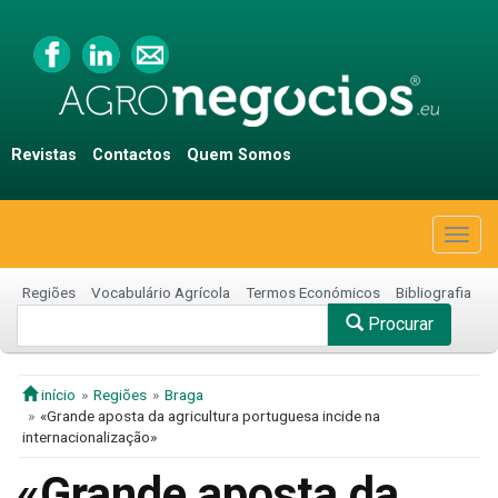
Revistas
Contactos
Quem Somos
Togg
navig
Regiões
Vocabulário Agrícola
Termos Económicos
Bibliografia
Procurar
início
Regiões
Braga
«Grande aposta da agricultura portuguesa incide na
internacionalização»
«Grande aposta da