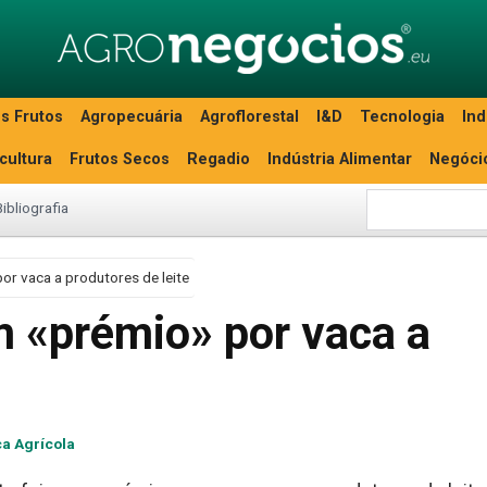
s Frutos
Agropecuária
Agroflorestal
I&D
Tecnologia
Ind
icultura
Frutos Secos
Regadio
Indústria Alimentar
Negóci
Bibliografia
or vaca a produtores de leite
m «prémio» por vaca a
e
ca Agrícola