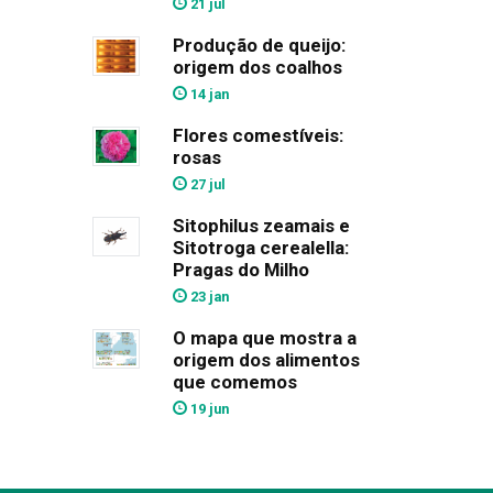
21 jul
Produção de queijo:
origem dos coalhos
14 jan
Flores comestíveis:
rosas
27 jul
Sitophilus zeamais e
Sitotroga cerealella:
Pragas do Milho
23 jan
O mapa que mostra a
origem dos alimentos
que comemos
19 jun