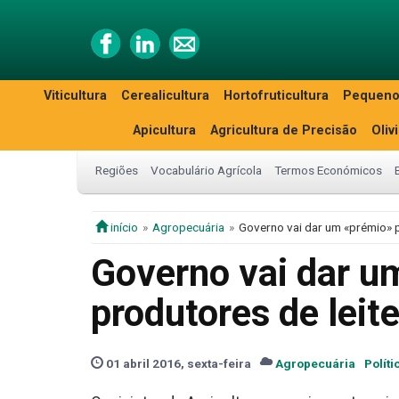
Viticultura
Cerealicultura
Hortofruticultura
Pequeno
Apicultura
Agricultura de Precisão
Oliv
Regiões
Vocabulário Agrícola
Termos Económicos
início
Agropecuária
Governo vai dar um «prémio» p
Governo vai dar u
produtores de leit
01 abril 2016, sexta-feira
Agropecuária
Políti