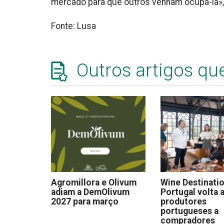
mercado para que outros venham ocupá-la»,
Fonte: Lusa
Outros artigos qu
Agromillora e Olivum
Wine Destinati
adiam a DemOlivum
Portugal volta a
2027 para março
produtores
portugueses a
compradores