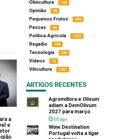
Olivicultura
165
Opinião
58
Pequenos Frutos
286
Pescas
94
Política Agrícola
1332
Regadio
188
Tecnologia
244
Vídeos
12
Viticultura
1381
ARTIGOS RECENTES
Agromillora e Olivum
adiam a DemOlivum
2027 para março
ara a
05 ago
el e
Wine Destination
etor
Portugal volta a ligar
egião