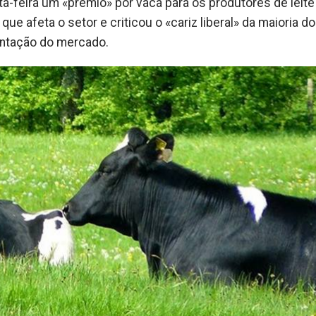
nta-feira um «prémio» por vaca para os produtores de leit
ue afeta o setor e criticou o «cariz liberal» da maioria d
ntação do mercado.