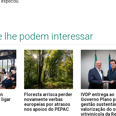
 explicou.
e lhe podem interessar
on
Floresta arrisca perder
IVDP entrega ao
 ligar
novamente verbas
Governo Plano p
europeias por atrasos
gestão sustentáv
nos apoios do PEPAC
valorização do s
vitivinícola da R