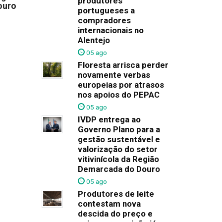
produtores
ouro
portugueses a
compradores
internacionais no
Alentejo
05 ago
Floresta arrisca perder
novamente verbas
europeias por atrasos
nos apoios do PEPAC
05 ago
IVDP entrega ao
Governo Plano para a
gestão sustentável e
valorização do setor
vitivinícola da Região
Demarcada do Douro
05 ago
Produtores de leite
contestam nova
descida do preço e