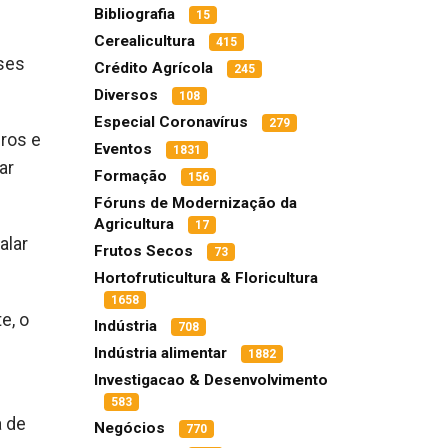
Bibliografia
15
Cerealicultura
415
íses
Crédito Agrícola
245
Diversos
108
Especial Coronavírus
279
ros e
Eventos
1831
ar
Formação
156
Fóruns de Modernização da
Agricultura
17
alar
Frutos Secos
73
Hortofruticultura & Floricultura
1658
e, o
Indústria
708
Indústria alimentar
1882
Investigacao & Desenvolvimento
583
a de
Negócios
770