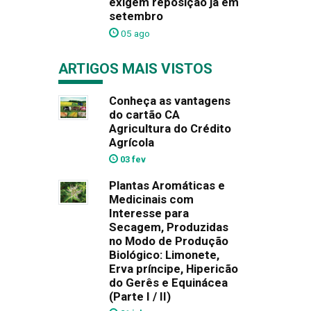
exigem reposição já em
setembro
05 ago
ARTIGOS MAIS VISTOS
Conheça as vantagens
do cartão CA
Agricultura do Crédito
Agrícola
03 fev
Plantas Aromáticas e
Medicinais com
Interesse para
Secagem, Produzidas
no Modo de Produção
Biológico: Limonete,
Erva príncipe, Hipericão
do Gerês e Equinácea
(Parte I / II)