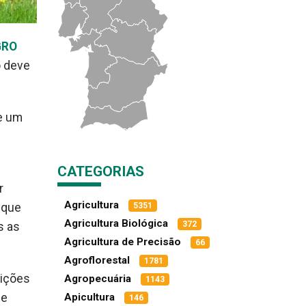
AGRO
o deve
de um
CATEGORIAS
r
Agricultura
 que
5351
Agricultura Biológica
372
s as
Agricultura de Precisão
66
Agroflorestal
1781
uições
Agropecuária
1143
de
Apicultura
146