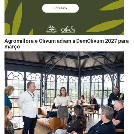
Agromillora e Olivum adiam a DemOlivum 2027 para
março