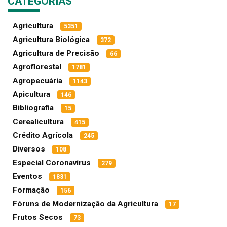
CATEGORIAS
Agricultura
5351
Agricultura Biológica
372
Agricultura de Precisão
66
Agroflorestal
1781
Agropecuária
1143
Apicultura
146
Bibliografia
15
Cerealicultura
415
Crédito Agrícola
245
Diversos
108
Especial Coronavírus
279
Eventos
1831
Formação
156
Fóruns de Modernização da Agricultura
17
Frutos Secos
73