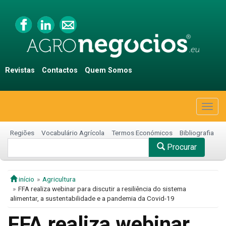
Revistas
Contactos
Quem Somos
Togg
navig
Regiões
Vocabulário Agrícola
Termos Económicos
Bibliografia
Procurar
início
Agricultura
FFA realiza webinar para discutir a resiliência do sistema
alimentar, a sustentabilidade e a pandemia da Covid-19
FFA realiza webinar