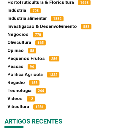
Hortofruticultura & Floricultura
1658
Indústria
708
Indústria alimentar
1882
Investigacao & Desenvolvimento
583
Negócios
770
Olivicultura
165
Opinião
58
Pequenos Frutos
286
Pescas
94
Política Agrícola
1332
Regadio
188
Tecnologia
244
Vídeos
12
Viticultura
1381
ARTIGOS RECENTES