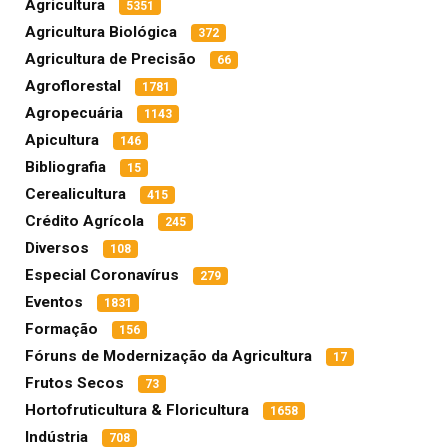
Agricultura
5351
Agricultura Biológica
372
Agricultura de Precisão
66
Agroflorestal
1781
Agropecuária
1143
Apicultura
146
Bibliografia
15
Cerealicultura
415
Crédito Agrícola
245
Diversos
108
Especial Coronavírus
279
Eventos
1831
Formação
156
Fóruns de Modernização da Agricultura
17
Frutos Secos
73
Hortofruticultura & Floricultura
1658
Indústria
708