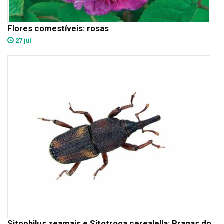
Flores comestíveis: rosas
27 jul
Sitophilus zeamais e Sitotroga cerealella: Pragas do