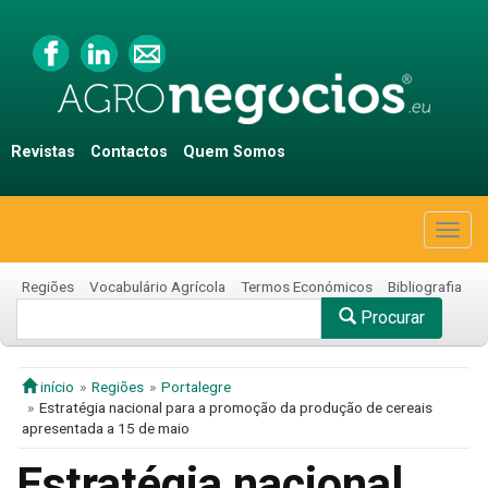
Revistas
Contactos
Quem Somos
Togg
navig
Regiões
Vocabulário Agrícola
Termos Económicos
Bibliografia
Procurar
início
Regiões
Portalegre
Estratégia nacional para a promoção da produção de cereais
apresentada a 15 de maio
Estratégia nacional