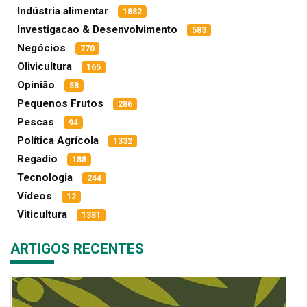
Indústria alimentar
1882
Investigacao & Desenvolvimento
583
Negócios
770
Olivicultura
165
Opinião
58
Pequenos Frutos
286
Pescas
94
Política Agrícola
1332
Regadio
188
Tecnologia
244
Vídeos
12
Viticultura
1381
ARTIGOS RECENTES