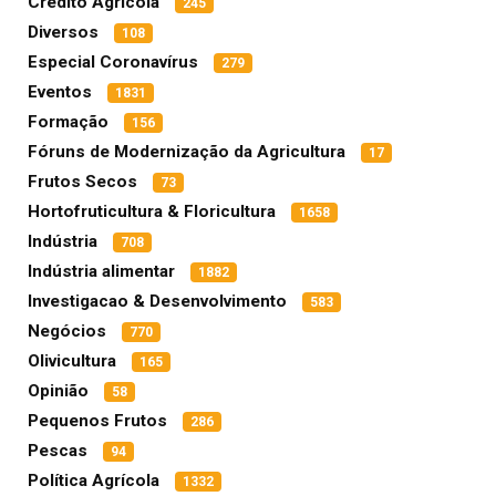
Crédito Agrícola
245
Diversos
108
Especial Coronavírus
279
Eventos
1831
Formação
156
Fóruns de Modernização da Agricultura
17
Frutos Secos
73
Hortofruticultura & Floricultura
1658
Indústria
708
Indústria alimentar
1882
Investigacao & Desenvolvimento
583
Negócios
770
Olivicultura
165
Opinião
58
Pequenos Frutos
286
Pescas
94
Política Agrícola
1332