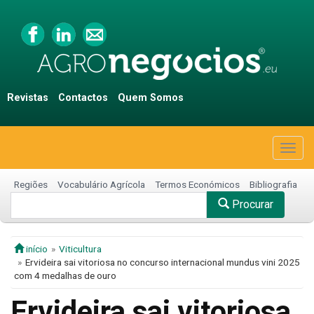
Revistas
Contactos
Quem Somos
Togg
navig
Regiões
Vocabulário Agrícola
Termos Económicos
Bibliografia
Procurar
início
Viticultura
Ervideira sai vitoriosa no concurso internacional mundus vini 2025
com 4 medalhas de ouro
Ervideira sai vitoriosa