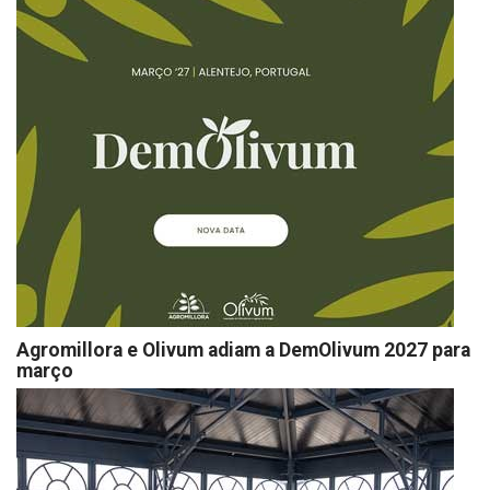
Agromillora e Olivum adiam a DemOlivum 2027 para
março