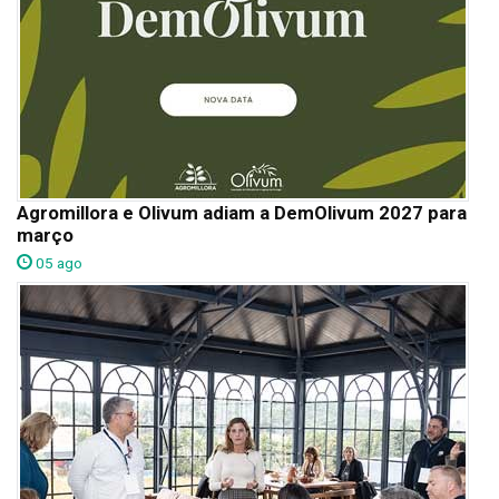
Agromillora e Olivum adiam a DemOlivum 2027 para
março
05 ago