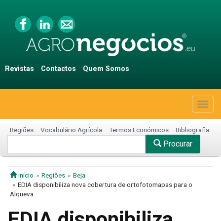
Revistas
Contactos
Quem Somos
Togg
navig
Regiões
Vocabulário Agrícola
Termos Económicos
Bibliografia
Procurar
início
Regiões
Beja
EDIA disponibiliza nova cobertura de ortofotomapas para o
Alqueva
EDIA disponibiliza