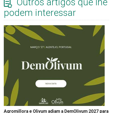
Outros artigos que lhe
podem interessar
Agromillora e Olivum adiam a DemOlivum 2027 para