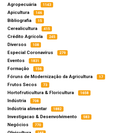
Agropecuária
1143
Apicultura
146
Bibliografia
15
Cerealicultura
415
Crédito Agrícola
245
Diversos
108
Especial Coronavírus
279
Eventos
1831
Formação
156
Fóruns de Modernização da Agricultura
17
Frutos Secos
73
Hortofruticultura & Floricultura
1658
Indústria
708
Indústria alimentar
1882
Investigacao & Desenvolvimento
583
Negócios
770
Olivicultura