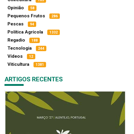
165
Opinião
58
Pequenos Frutos
286
Pescas
94
Política Agrícola
1332
Regadio
188
Tecnologia
244
Vídeos
12
Viticultura
1381
ARTIGOS RECENTES