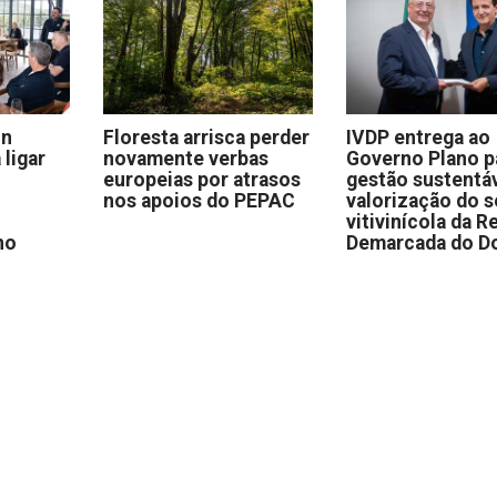
on
Floresta arrisca perder
IVDP entrega ao
 ligar
novamente verbas
Governo Plano p
europeias por atrasos
gestão sustentáv
nos apoios do PEPAC
valorização do s
vitivinícola da R
no
Demarcada do D