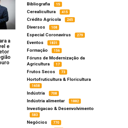
Bibliografia
15
Cerealicultura
415
Crédito Agrícola
245
Diversos
108
Especial Coronavírus
279
ara a
Eventos
1831
el e
Formação
156
etor
egião
Fóruns de Modernização da
ouro
Agricultura
17
Frutos Secos
73
Hortofruticultura & Floricultura
1658
Indústria
708
Indústria alimentar
1882
Investigacao & Desenvolvimento
583
Negócios
770