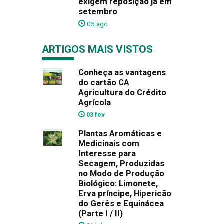
exigem reposição já em
setembro
05 ago
ARTIGOS MAIS VISTOS
Conheça as vantagens
do cartão CA
Agricultura do Crédito
Agrícola
03 fev
Plantas Aromáticas e
Medicinais com
Interesse para
Secagem, Produzidas
no Modo de Produção
Biológico: Limonete,
Erva príncipe, Hipericão
do Gerês e Equinácea
(Parte I / II)