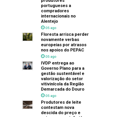
produtores
portugueses a
compradores
internacionais no
Alentejo
05 ago
Floresta arrisca perder
novamente verbas
europeias por atrasos
nos apoios do PEPAC
05 ago
IVDP entrega ao
Governo Plano para a
gestão sustentável e
valorização do setor
vitivinícola da Região
Demarcada do Douro
05 ago
Produtores de leite
contestam nova
descida do preço e