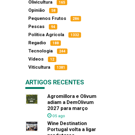
Olivicultura
165
Opinião
58
Pequenos Frutos
286
Pescas
94
Política Agrícola
1332
Regadio
188
Tecnologia
244
Vídeos
12
Viticultura
1381
ARTIGOS RECENTES
Agromillora e Olivum
adiam a DemOlivum
2027 para março
05 ago
Wine Destination
Portugal volta a ligar