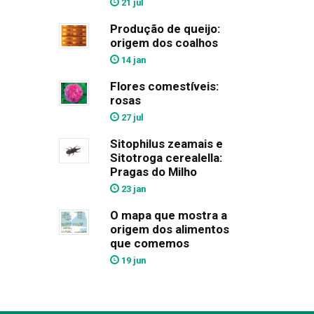
21 jul
Produção de queijo:
origem dos coalhos
14 jan
Flores comestíveis:
rosas
27 jul
Sitophilus zeamais e
Sitotroga cerealella:
Pragas do Milho
23 jan
O mapa que mostra a
origem dos alimentos
que comemos
19 jun