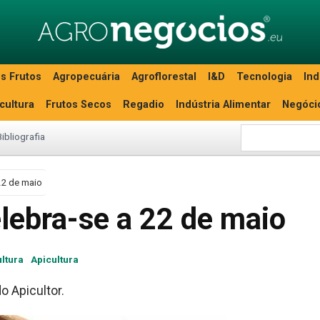
s Frutos
Agropecuária
Agroflorestal
I&D
Tecnologia
Ind
icultura
Frutos Secos
Regadio
Indústria Alimentar
Negóci
Bibliografia
22 de maio
elebra-se a 22 de maio
ltura
Apicultura
o Apicultor.