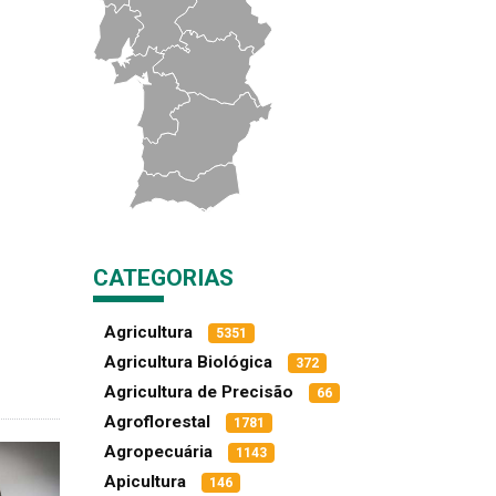
CATEGORIAS
Agricultura
5351
Agricultura Biológica
372
Agricultura de Precisão
66
Agroflorestal
1781
Agropecuária
1143
Apicultura
146