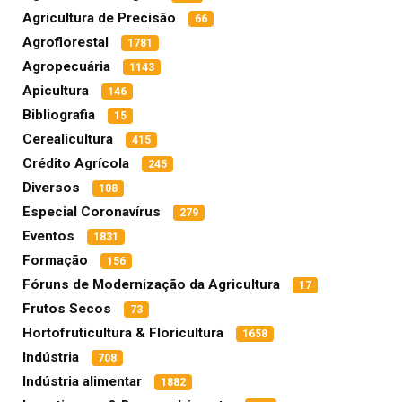
Agricultura de Precisão
66
Agroflorestal
1781
Agropecuária
1143
Apicultura
146
Bibliografia
15
Cerealicultura
415
Crédito Agrícola
245
Diversos
108
Especial Coronavírus
279
Eventos
1831
Formação
156
Fóruns de Modernização da Agricultura
17
Frutos Secos
73
Hortofruticultura & Floricultura
1658
Indústria
708
Indústria alimentar
1882