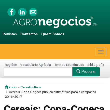
Revistas
Contactos
Quem Somos
Togg
navig
Regiões
Vocabulário Agrícola
Termos Económicos
Bibliografia
Procurar
início
Cerealicultura
Cereais: Copa-Cogeca publica estimativas para a campanha
2016/2017
Cereais: Copa-Cogeca