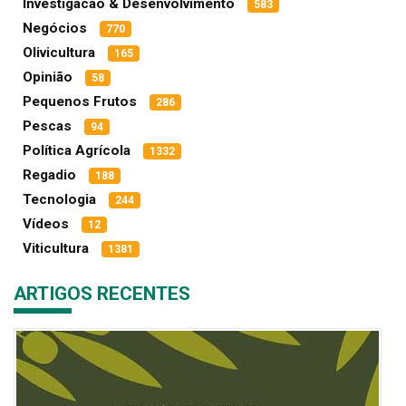
Investigacao & Desenvolvimento
583
Negócios
770
Olivicultura
165
Opinião
58
Pequenos Frutos
286
Pescas
94
Política Agrícola
1332
Regadio
188
Tecnologia
244
Vídeos
12
Viticultura
1381
ARTIGOS RECENTES