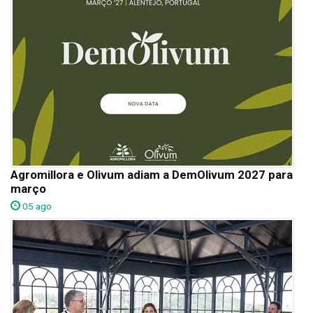
Agromillora e Olivum adiam a DemOlivum 2027 para
março
05 ago